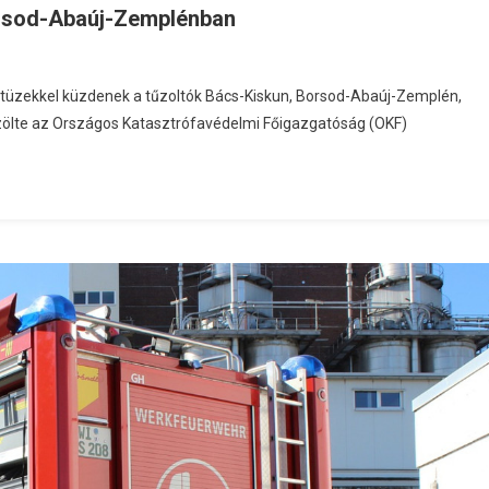
orsod-Abaúj-Zemplénban
óttüzekkel küzdenek a tűzoltók Bács-Kiskun, Borsod-Abaúj-Zemplén,
ölte az Országos Katasztrófavédelmi Főigazgatóság (OKF)