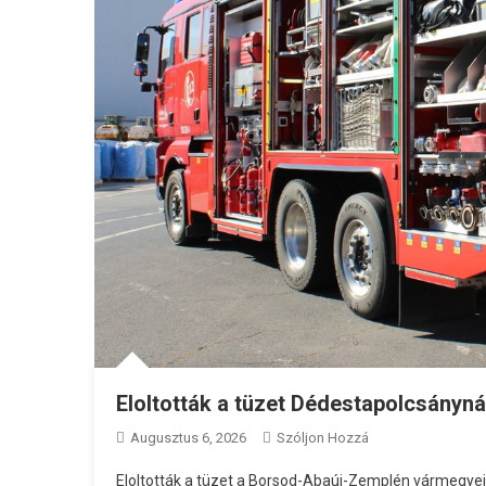
Eloltották a tüzet Dédestapolcsányná
A
Augusztus 6, 2026
Szóljon Hozzá
Eloltották
Eloltották a tüzet a Borsod-Abaúj-Zemplén vármegyei