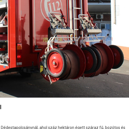
l
 Dédestapolcsánynál, ahol száz hektáron égett száraz fű, bozótos és