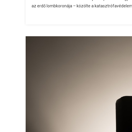
A
az erdő lombkoronája – közölte a katasztrófavédelem 
Tüzet
Dédestapolcsányn
Bejegyzéshez