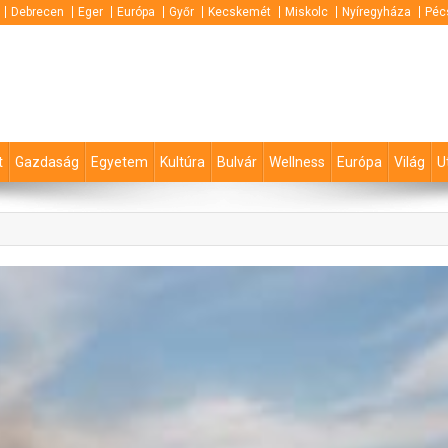
Debrecen
Eger
Európa
Győr
Kecskemét
Miskolc
Nyíregyháza
Péc
t
Gazdaság
Egyetem
Kultúra
Bulvár
Wellness
Európa
Világ
U