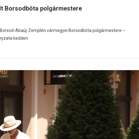
olt Borsodbóta polgármestere
t a Borsod-Abaúj-Zemplén vármegyei Borsodbóta polgármestere –
ányzata kedden.