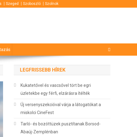
s
Szeged
Szoboszló
Szolnok
tazás
LEGFRISSEBB HÍREK
Kukatetővel és vascsővel tört be egri
üzletekbe egy férfi, elzárásra ítélték
Új versenyszekcióval várja a látogatókat a
miskolci CineFest
Tarló- és bozóttüzek pusztítanak Borsod-
Abaúj-Zemplénban