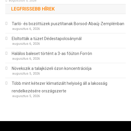
augusztus 5, 2026
LEGFRISSEBB HÍREK
Tarló- és bozóttüzek pusztítanak Borsod-Abaúj-Zemplénban
augusztus 6, 2026
Eloltották a tüzet Dédestapolcsánynál
augusztus 6, 2026
Halálos baleset történt a 3-as főúton Forrón
augusztus 6, 2026
Növekszik a talajközeli ózon koncentrációja
augusztus 5, 2026
Több mint kétezer klimatizált helyiség áll a lakosság
rendelkezésére országszerte
augusztus 5, 2026