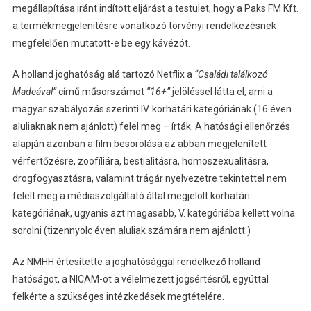
megállapítása iránt indított eljárást a testület, hogy a Paks FM Kft.
a termékmegjelenítésre vonatkozó törvényi rendelkezésnek
megfelelően mutatott-e be egy kávézót.
A holland joghatóság alá tartozó Netflix a
“Családi találkozó
Madeával”
című műsorszámot
“16+”
jelöléssel látta el, ami a
magyar szabályozás szerinti IV. korhatári kategóriának (16 éven
aluliaknak nem ajánlott) felel meg – írták. A hatósági ellenőrzés
alapján azonban a film besorolása az abban megjelenített
vérfertőzésre, zoofíliára, bestialitásra, homoszexualitásra,
drogfogyasztásra, valamint trágár nyelvezetre tekintettel nem
felelt meg a médiaszolgáltató által megjelölt korhatári
kategóriának, ugyanis azt magasabb, V. kategóriába kellett volna
sorolni (tizennyolc éven aluliak számára nem ajánlott.)
Az NMHH értesítette a joghatósággal rendelkező holland
hatóságot, a NICAM-ot a vélelmezett jogsértésről, egyúttal
felkérte a szükséges intézkedések megtételére.