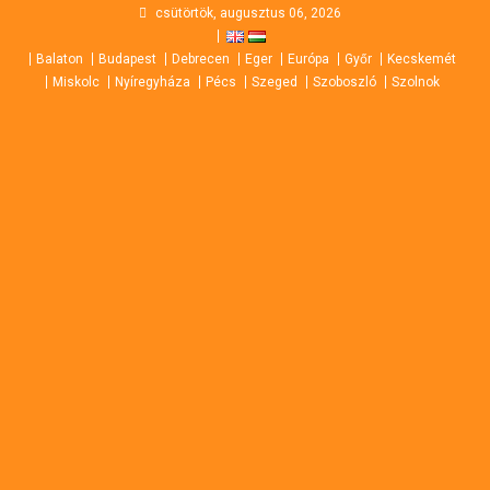
Skip
csütörtök, augusztus 06, 2026
to
Balaton
Budapest
Debrecen
Eger
Európa
Győr
Kecskemét
content
Miskolc
Nyíregyháza
Pécs
Szeged
Szoboszló
Szolnok