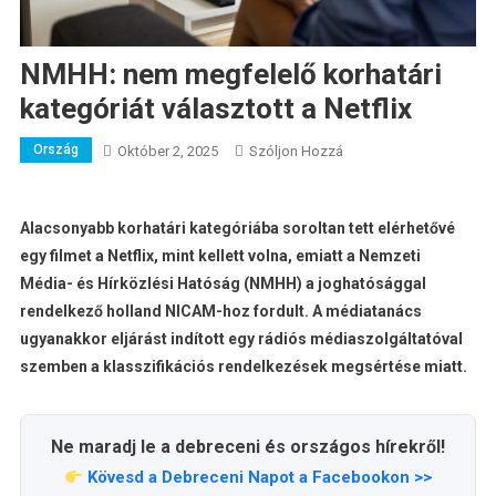
NMHH: nem megfelelő korhatári
kategóriát választott a Netflix
Ország
A
Október 2, 2025
Szóljon Hozzá
NMHH:
Nem
Megfelelő
Alacsonyabb korhatári kategóriába soroltan tett elérhetővé
Korhatári
egy filmet a Netflix, mint kellett volna, emiatt a Nemzeti
Kategóriát
Média- és Hírközlési Hatóság (NMHH) a joghatósággal
Választott
rendelkező holland NICAM-hoz fordult. A médiatanács
A
ugyanakkor eljárást indított egy rádiós médiaszolgáltatóval
Netflix
szemben a klasszifikációs rendelkezések megsértése miatt.
Bejegyzéshez
Ne maradj le a debreceni és országos hírekről!
Kövesd a Debreceni Napot a Facebookon >>