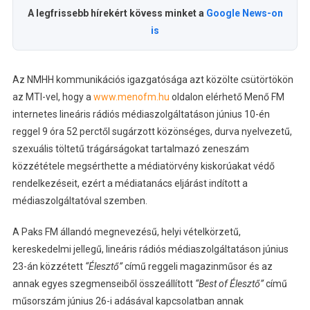
A legfrissebb hírekért kövess minket a
Google News-on
is
Az NMHH kommunikációs igazgatósága azt közölte csütörtökön
az MTI-vel, hogy a
www.menofm.hu
oldalon elérhető Menő FM
internetes lineáris rádiós médiaszolgáltatáson június 10-én
reggel 9 óra 52 perctől sugárzott közönséges, durva nyelvezetű,
szexuális töltetű trágárságokat tartalmazó zeneszám
közzététele megsérthette a médiatörvény kiskorúakat védő
rendelkezéseit, ezért a médiatanács eljárást indított a
médiaszolgáltatóval szemben.
A Paks FM állandó megnevezésű, helyi vételkörzetű,
kereskedelmi jellegű, lineáris rádiós médiaszolgáltatáson június
23-án közzétett
“Élesztő”
című reggeli magazinműsor és az
annak egyes szegmenseiből összeállított
“Best of Élesztő”
című
műsorszám június 26-i adásával kapcsolatban annak