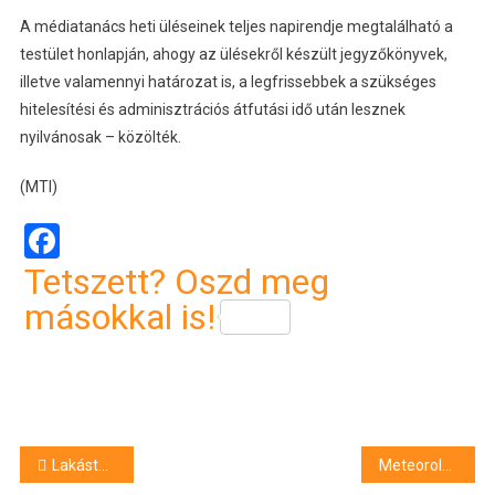
A médiatanács heti üléseinek teljes napirendje megtalálható a
testület honlapján, ahogy az ülésekről készült jegyzőkönyvek,
illetve valamennyi határozat is, a legfrissebbek a szükséges
hitelesítési és adminisztrációs átfutási idő után lesznek
nyilvánosak – közölték.
(MTI)
Facebook
Tetszett? Oszd meg
másokkal is!
Bejegyzés
Lakástűzben meghalt egy idős férfi Bácsbokodon
Meteorológia: Lénárddarócon és Zabarban mínusz 3,1 Celsius-fok volt csütörtök hajnalban