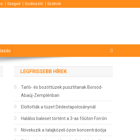
cs
Szeged
Szoboszló
Szolnok
tazás
LEGFRISSEBB HÍREK
Tarló- és bozóttüzek pusztítanak Borsod-
Abaúj-Zemplénban
Eloltották a tüzet Dédestapolcsánynál
Halálos baleset történt a 3-as főúton Forrón
Növekszik a talajközeli ózon koncentrációja