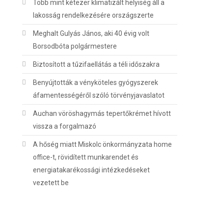
Több mint kétezer klimatizált helyiség áll a
lakosság rendelkezésére országszerte
Meghalt Gulyás János, aki 40 évig volt
Borsodbóta polgármestere
Biztosított a tűzifaellátás a téli időszakra
Benyújtották a vényköteles gyógyszerek
áfamentességéről szóló törvényjavaslatot
Auchan vöröshagymás tepertőkrémet hívott
vissza a forgalmazó
A hőség miatt Miskolc önkormányzata home
office-t, rövidített munkarendet és
energiatakarékossági intézkedéseket
vezetett be