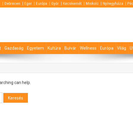
t
Debrecen
Eger
Európa
Győr
Kecskemét
Miskolc
Nyíregyháza
Pé
t
Gazdaság
Egyetem
Kultúra
Bulvár
Wellness
Európa
Világ
U
arching can help.