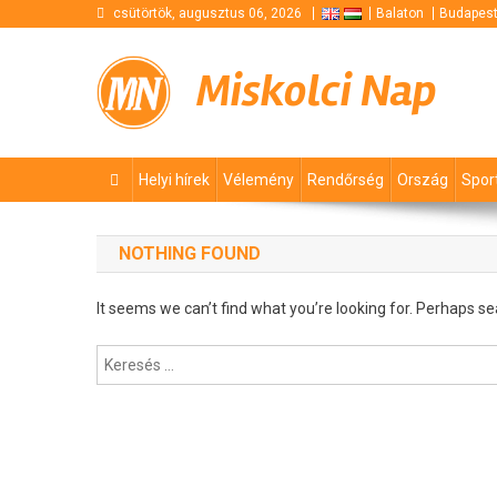
Skip
csütörtök, augusztus 06, 2026
Balaton
Budapes
to
content
Miskolci Nap
Helyi hírek
Vélemény
Rendőrség
Ország
Spor
NOTHING FOUND
It seems we can’t find what you’re looking for. Perhaps se
Keresés: