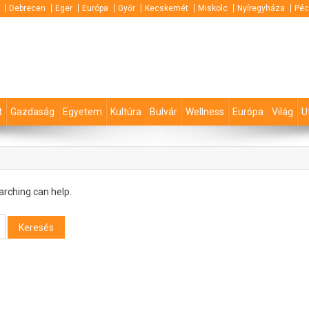
Debrecen
Eger
Európa
Győr
Kecskemét
Miskolc
Nyíregyháza
Péc
t
Gazdaság
Egyetem
Kultúra
Bulvár
Wellness
Európa
Világ
U
arching can help.