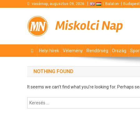
Skip
vasárnap, augusztus 09, 2026
Balaton
Budapest
to
content
Miskolci Nap
Helyi hírek
Vélemény
Rendőrség
Ország
Spor
NOTHING FOUND
It seems we can’t find what you’re looking for. Perhaps se
Keresés: