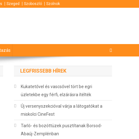
s
Szeged
Szoboszló
Szolnok
tazás
LEGFRISSEBB HÍREK
Kukatetővel és vascsővel tört be egri
üzletekbe egy férfi, elzárásra ítélték
Új versenyszekcióval várja a látogatókat a
miskolci CineFest
Tarló- és bozóttüzek pusztítanak Borsod-
Abaúj-Zemplénban