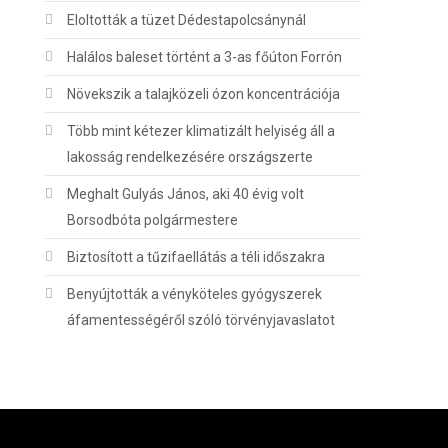
Eloltották a tüzet Dédestapolcsánynál
Halálos baleset történt a 3-as főúton Forrón
Növekszik a talajközeli ózon koncentrációja
Több mint kétezer klimatizált helyiség áll a
lakosság rendelkezésére országszerte
Meghalt Gulyás János, aki 40 évig volt
Borsodbóta polgármestere
Biztosított a tűzifaellátás a téli időszakra
Benyújtották a vényköteles gyógyszerek
áfamentességéről szóló törvényjavaslatot