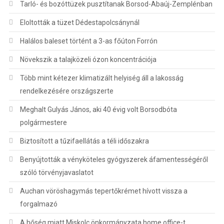
Tarló- és bozóttüzek pusztítanak Borsod-Abaúj-Zemplénban
Eloltották a tüzet Dédestapolcsánynál
Halálos baleset történt a 3-as főúton Forrón
Növekszik a talajközeli ózon koncentrációja
Több mint kétezer klimatizált helyiség áll a lakosság
rendelkezésére országszerte
Meghalt Gulyás János, aki 40 évig volt Borsodbóta
polgármestere
Biztosított a tűzifaellátás a téli időszakra
Benyújtották a vényköteles gyógyszerek áfamentességéről
szóló törvényjavaslatot
Auchan vöröshagymás tepertőkrémet hívott vissza a
forgalmazó
A hőség miatt Miskolc önkormányzata home office-t,