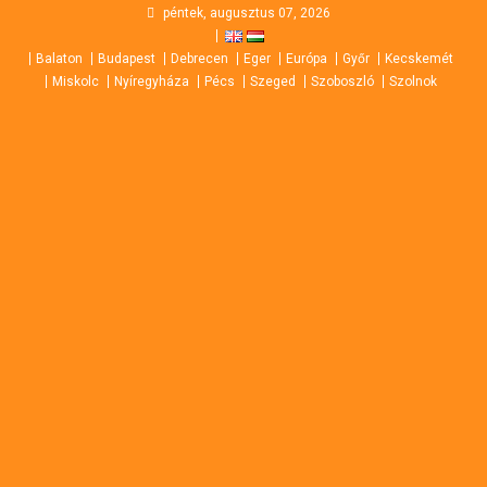
Skip
péntek, augusztus 07, 2026
to
Balaton
Budapest
Debrecen
Eger
Európa
Győr
Kecskemét
content
Miskolc
Nyíregyháza
Pécs
Szeged
Szoboszló
Szolnok