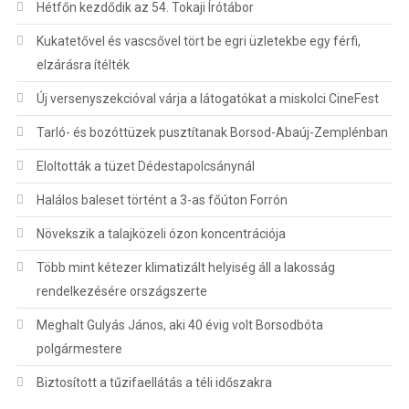
Hétfőn kezdődik az 54. Tokaji Írótábor
Kukatetővel és vascsővel tört be egri üzletekbe egy férfi,
elzárásra ítélték
Új versenyszekcióval várja a látogatókat a miskolci CineFest
Tarló- és bozóttüzek pusztítanak Borsod-Abaúj-Zemplénban
Eloltották a tüzet Dédestapolcsánynál
Halálos baleset történt a 3-as főúton Forrón
Növekszik a talajközeli ózon koncentrációja
Több mint kétezer klimatizált helyiség áll a lakosság
rendelkezésére országszerte
Meghalt Gulyás János, aki 40 évig volt Borsodbóta
polgármestere
Biztosított a tűzifaellátás a téli időszakra