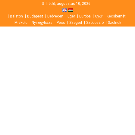
Skip
hétfő, augusztus 10, 2026
to
Balaton
Budapest
Debrecen
Eger
Európa
Győr
Kecskemét
content
Miskolc
Nyíregyháza
Pécs
Szeged
Szoboszló
Szolnok