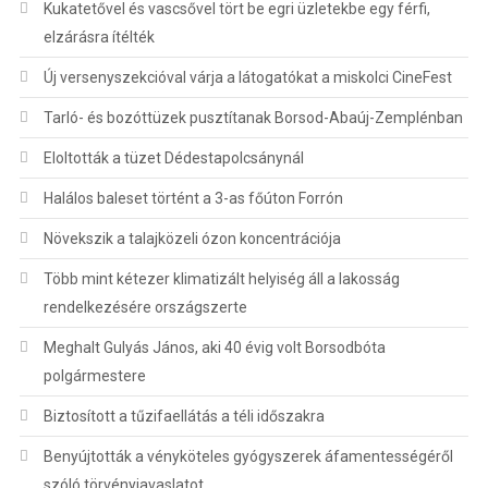
Kukatetővel és vascsővel tört be egri üzletekbe egy férfi,
elzárásra ítélték
Új versenyszekcióval várja a látogatókat a miskolci CineFest
Tarló- és bozóttüzek pusztítanak Borsod-Abaúj-Zemplénban
Eloltották a tüzet Dédestapolcsánynál
Halálos baleset történt a 3-as főúton Forrón
Növekszik a talajközeli ózon koncentrációja
Több mint kétezer klimatizált helyiség áll a lakosság
rendelkezésére országszerte
Meghalt Gulyás János, aki 40 évig volt Borsodbóta
polgármestere
Biztosított a tűzifaellátás a téli időszakra
Benyújtották a vényköteles gyógyszerek áfamentességéről
szóló törvényjavaslatot