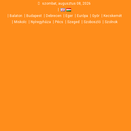
Skip
szombat, augusztus 08, 2026
to
Balaton
Budapest
Debrecen
Eger
Európa
Győr
Kecskemét
content
Miskolc
Nyíregyháza
Pécs
Szeged
Szoboszló
Szolnok