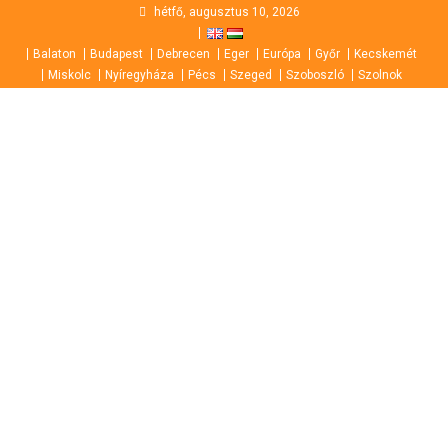
Skip
hétfő, augusztus 10, 2026
to
Balaton
Budapest
Debrecen
Eger
Európa
Győr
Kecskemét
content
Miskolc
Nyíregyháza
Pécs
Szeged
Szoboszló
Szolnok