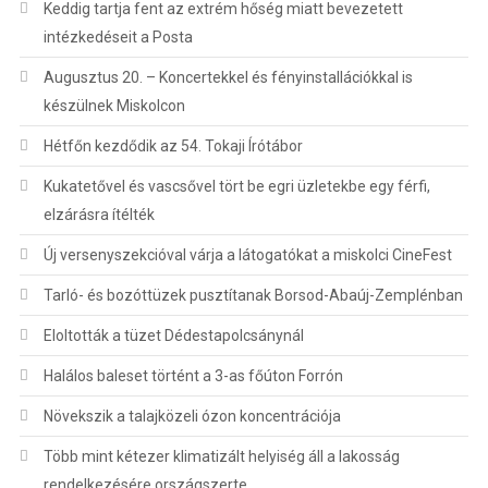
Keddig tartja fent az extrém hőség miatt bevezetett
intézkedéseit a Posta
Augusztus 20. – Koncertekkel és fényinstallációkkal is
készülnek Miskolcon
Hétfőn kezdődik az 54. Tokaji Írótábor
Kukatetővel és vascsővel tört be egri üzletekbe egy férfi,
elzárásra ítélték
Új versenyszekcióval várja a látogatókat a miskolci CineFest
Tarló- és bozóttüzek pusztítanak Borsod-Abaúj-Zemplénban
Eloltották a tüzet Dédestapolcsánynál
Halálos baleset történt a 3-as főúton Forrón
Növekszik a talajközeli ózon koncentrációja
Több mint kétezer klimatizált helyiség áll a lakosság
rendelkezésére országszerte