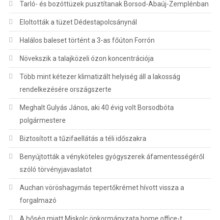
Tarló- és bozóttüzek pusztítanak Borsod-Abaúj-Zemplénban
Eloltották a tüzet Dédestapolcsánynál
Halálos baleset történt a 3-as főúton Forrón
Növekszik a talajközeli ózon koncentrációja
Több mint kétezer klimatizált helyiség áll a lakosság
rendelkezésére országszerte
Meghalt Gulyás János, aki 40 évig volt Borsodbóta
polgármestere
Biztosított a tűzifaellátás a téli időszakra
Benyújtották a vényköteles gyógyszerek áfamentességéről
szóló törvényjavaslatot
Auchan vöröshagymás tepertőkrémet hívott vissza a
forgalmazó
A hőség miatt Miskolc önkormányzata home office-t,