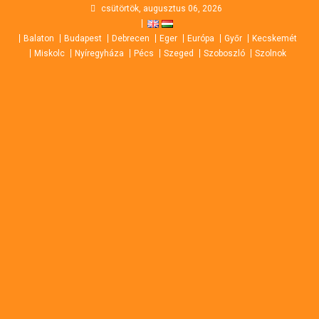
Skip
csütörtök, augusztus 06, 2026
to
Balaton
Budapest
Debrecen
Eger
Európa
Győr
Kecskemét
content
Miskolc
Nyíregyháza
Pécs
Szeged
Szoboszló
Szolnok