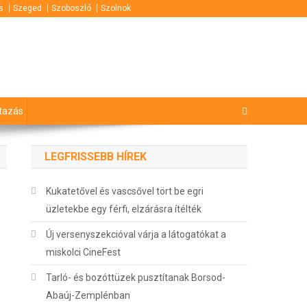
s
Szeged
Szoboszló
Szolnok
tazás
LEGFRISSEBB HÍREK
Kukatetővel és vascsővel tört be egri
üzletekbe egy férfi, elzárásra ítélték
Új versenyszekcióval várja a látogatókat a
miskolci CineFest
Tarló- és bozóttüzek pusztítanak Borsod-
Abaúj-Zemplénban