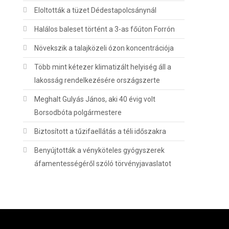
Eloltották a tüzet Dédestapolcsánynál
Halálos baleset történt a 3-as főúton Forrón
Növekszik a talajközeli ózon koncentrációja
Több mint kétezer klimatizált helyiség áll a
lakosság rendelkezésére országszerte
Meghalt Gulyás János, aki 40 évig volt
Borsodbóta polgármestere
Biztosított a tűzifaellátás a téli időszakra
Benyújtották a vényköteles gyógyszerek
áfamentességéről szóló törvényjavaslatot