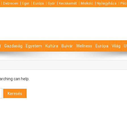
Debrecen
Eger
Európa
Győr
Kecskemét
Miskolc
Nyíregyháza
Péc
t
Gazdaság
Egyetem
Kultúra
Bulvár
Wellness
Európa
Világ
U
arching can help.