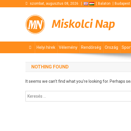
Skip
szombat, augusztus 08, 2026
Balaton
Budapest
to
content
Miskolci Nap
Helyi hírek
Vélemény
Rendőrség
Ország
Spor
NOTHING FOUND
It seems we can’t find what you’re looking for. Perhaps se
Keresés: