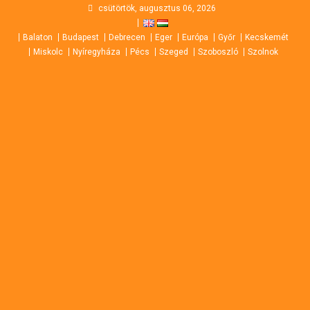
Skip
csütörtök, augusztus 06, 2026
to
Balaton
Budapest
Debrecen
Eger
Európa
Győr
Kecskemét
content
Miskolc
Nyíregyháza
Pécs
Szeged
Szoboszló
Szolnok