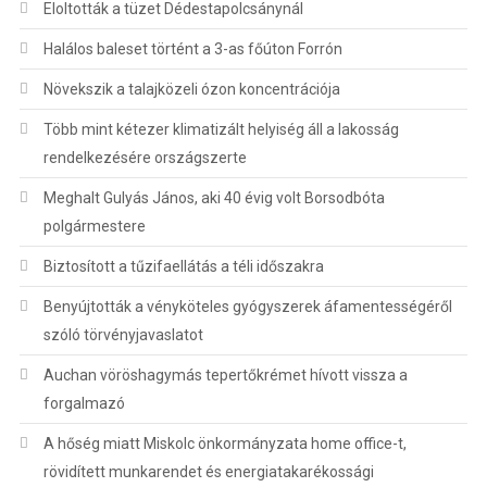
Eloltották a tüzet Dédestapolcsánynál
Halálos baleset történt a 3-as főúton Forrón
Növekszik a talajközeli ózon koncentrációja
Több mint kétezer klimatizált helyiség áll a lakosság
rendelkezésére országszerte
Meghalt Gulyás János, aki 40 évig volt Borsodbóta
polgármestere
Biztosított a tűzifaellátás a téli időszakra
Benyújtották a vényköteles gyógyszerek áfamentességéről
szóló törvényjavaslatot
Auchan vöröshagymás tepertőkrémet hívott vissza a
forgalmazó
A hőség miatt Miskolc önkormányzata home office-t,
rövidített munkarendet és energiatakarékossági