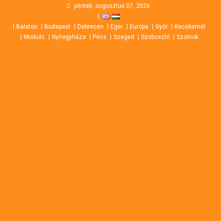
Skip
péntek, augusztus 07, 2026
to
Balaton
Budapest
Debrecen
Eger
Európa
Győr
Kecskemét
content
Miskolc
Nyíregyháza
Pécs
Szeged
Szoboszló
Szolnok