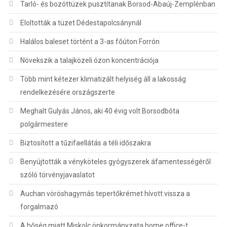
Tarló- és bozóttüzek pusztítanak Borsod-Abaúj-Zemplénban
Eloltották a tüzet Dédestapolcsánynál
Halálos baleset történt a 3-as főúton Forrón
Növekszik a talajközeli ózon koncentrációja
Több mint kétezer klimatizált helyiség áll a lakosság
rendelkezésére országszerte
Meghalt Gulyás János, aki 40 évig volt Borsodbóta
polgármestere
Biztosított a tűzifaellátás a téli időszakra
Benyújtották a vényköteles gyógyszerek áfamentességéről
szóló törvényjavaslatot
Auchan vöröshagymás tepertőkrémet hívott vissza a
forgalmazó
A hőség miatt Miskolc önkormányzata home office-t,