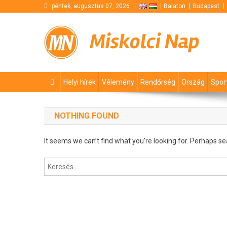
Skip
péntek, augusztus 07, 2026
Balaton
Budapest
to
content
Miskolci Nap
Helyi hírek
Vélemény
Rendőrség
Ország
Spor
NOTHING FOUND
It seems we can’t find what you’re looking for. Perhaps se
Keresés: