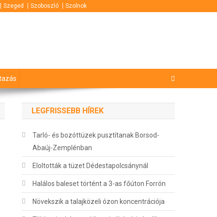
Szeged
Szoboszló
Szolnok
tazás
LEGFRISSEBB HÍREK
Tarló- és bozóttüzek pusztítanak Borsod-
Abaúj-Zemplénban
Eloltották a tüzet Dédestapolcsánynál
Halálos baleset történt a 3-as főúton Forrón
Növekszik a talajközeli ózon koncentrációja