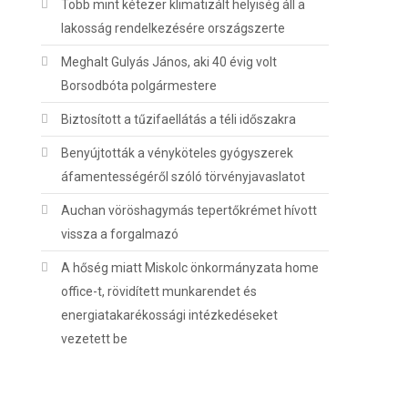
Több mint kétezer klimatizált helyiség áll a
lakosság rendelkezésére országszerte
Meghalt Gulyás János, aki 40 évig volt
Borsodbóta polgármestere
Biztosított a tűzifaellátás a téli időszakra
Benyújtották a vényköteles gyógyszerek
áfamentességéről szóló törvényjavaslatot
Auchan vöröshagymás tepertőkrémet hívott
vissza a forgalmazó
A hőség miatt Miskolc önkormányzata home
office-t, rövidített munkarendet és
energiatakarékossági intézkedéseket
vezetett be