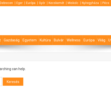
Debrecen
Eger
Európa
Győr
Kecskemét
Miskolc
Nyíregyháza
Pécs
t
Gazdaság
Egyetem
Kultúra
Bulvár
Wellness
Európa
Világ
U
arching can help.