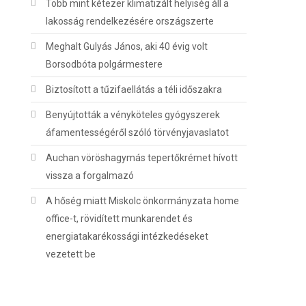
Több mint kétezer klimatizált helyiség áll a
lakosság rendelkezésére országszerte
Meghalt Gulyás János, aki 40 évig volt
Borsodbóta polgármestere
Biztosított a tűzifaellátás a téli időszakra
Benyújtották a vényköteles gyógyszerek
áfamentességéről szóló törvényjavaslatot
Auchan vöröshagymás tepertőkrémet hívott
vissza a forgalmazó
A hőség miatt Miskolc önkormányzata home
office-t, rövidített munkarendet és
energiatakarékossági intézkedéseket
vezetett be