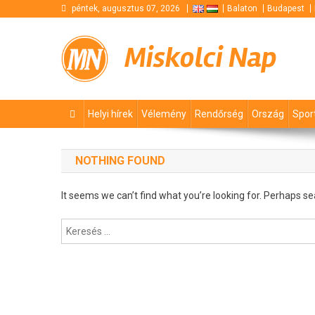
Skip
péntek, augusztus 07, 2026
Balaton
Budapest
to
content
Miskolci Nap
Helyi hírek
Vélemény
Rendőrség
Ország
Spor
NOTHING FOUND
It seems we can’t find what you’re looking for. Perhaps se
Keresés: