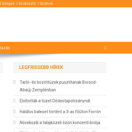
Szeged
Szoboszló
Szolnok
tazás
LEGFRISSEBB HÍREK
Tarló- és bozóttüzek pusztítanak Borsod-
Abaúj-Zemplénban
Eloltották a tüzet Dédestapolcsánynál
Halálos baleset történt a 3-as főúton Forrón
Növekszik a talajközeli ózon koncentrációja