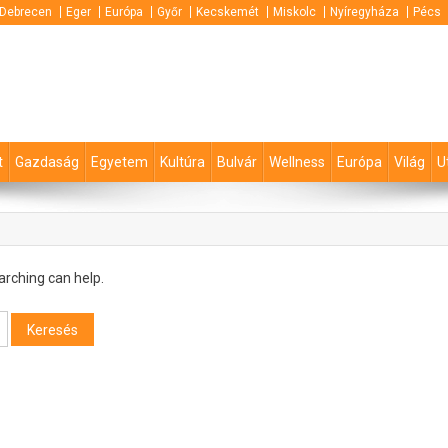
Debrecen
Eger
Európa
Győr
Kecskemét
Miskolc
Nyíregyháza
Pécs
t
Gazdaság
Egyetem
Kultúra
Bulvár
Wellness
Európa
Világ
U
arching can help.