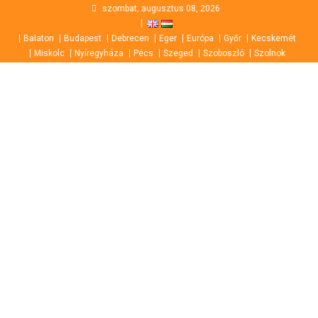
Skip
szombat, augusztus 08, 2026
to
Balaton
Budapest
Debrecen
Eger
Európa
Győr
Kecskemét
content
Miskolc
Nyíregyháza
Pécs
Szeged
Szoboszló
Szolnok