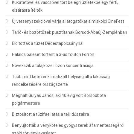
Kukatetővel és vascsővel tört be egri üzletekbe egy férfi,
elzárásra ítélték
Új versenyszekcióval várja a látogatókat a miskolci CineFest
Tarló- és bozóttüzek pusztítanak Borsod-Abaúj-Zemplénban
Eloltották a tüzet Dédestapolcsánynál
Halálos baleset történt a 3-as főúton Forrón
Növekszik a talajközeli ózon koncentrációja
Több mint kétezer klimatizált helyiség áll a lakosság
rendelkezésére országszerte
Meghalt Gulyás János, aki 40 évig volt Borsodbóta
polgármestere
Biztosított a tűzifaellátás a téli időszakra
Benyújtották a vényköteles gyógyszerek áfamentességéről
szóló törvényjavaslatot