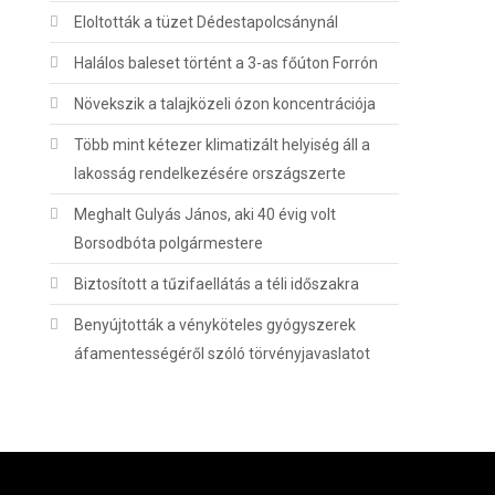
Eloltották a tüzet Dédestapolcsánynál
Halálos baleset történt a 3-as főúton Forrón
Növekszik a talajközeli ózon koncentrációja
Több mint kétezer klimatizált helyiség áll a
lakosság rendelkezésére országszerte
Meghalt Gulyás János, aki 40 évig volt
Borsodbóta polgármestere
Biztosított a tűzifaellátás a téli időszakra
Benyújtották a vényköteles gyógyszerek
áfamentességéről szóló törvényjavaslatot