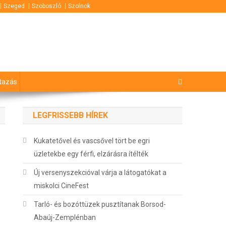
Szeged
Szoboszló
Szolnok
tazás
LEGFRISSEBB HÍREK
Kukatetővel és vascsővel tört be egri
üzletekbe egy férfi, elzárásra ítélték
Új versenyszekcióval várja a látogatókat a
miskolci CineFest
Tarló- és bozóttüzek pusztítanak Borsod-
Abaúj-Zemplénban