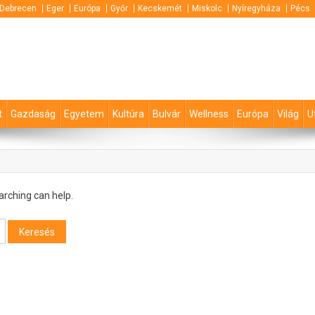
Debrecen
Eger
Európa
Győr
Kecskemét
Miskolc
Nyíregyháza
Pécs
t
Gazdaság
Egyetem
Kultúra
Bulvár
Wellness
Európa
Világ
U
arching can help.