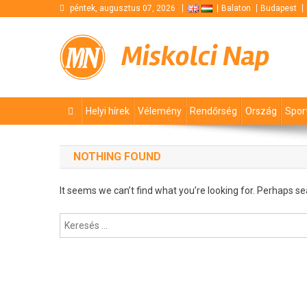
Skip
péntek, augusztus 07, 2026
Balaton
Budapest
to
content
Miskolci Nap
Helyi hírek
Vélemény
Rendőrség
Ország
Spor
NOTHING FOUND
It seems we can’t find what you’re looking for. Perhaps se
Keresés: