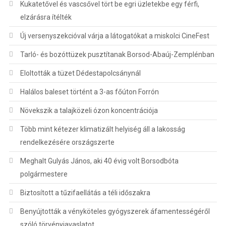
Kukatetővel és vascsővel tört be egri üzletekbe egy férfi,
elzárásra ítélték
Új versenyszekcióval várja a látogatókat a miskolci CineFest
Tarló- és bozóttüzek pusztítanak Borsod-Abaúj-Zemplénban
Eloltották a tüzet Dédestapolcsánynál
Halálos baleset történt a 3-as főúton Forrón
Növekszik a talajközeli ózon koncentrációja
Több mint kétezer klimatizált helyiség áll a lakosság
rendelkezésére országszerte
Meghalt Gulyás János, aki 40 évig volt Borsodbóta
polgármestere
Biztosított a tűzifaellátás a téli időszakra
Benyújtották a vényköteles gyógyszerek áfamentességéről
szóló törvényjavaslatot