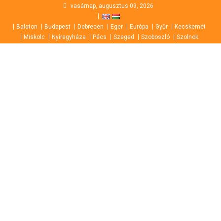
Skip
vasárnap, augusztus 09, 2026
to
Balaton
Budapest
Debrecen
Eger
Európa
Győr
Kecskemét
content
Miskolc
Nyíregyháza
Pécs
Szeged
Szoboszló
Szolnok