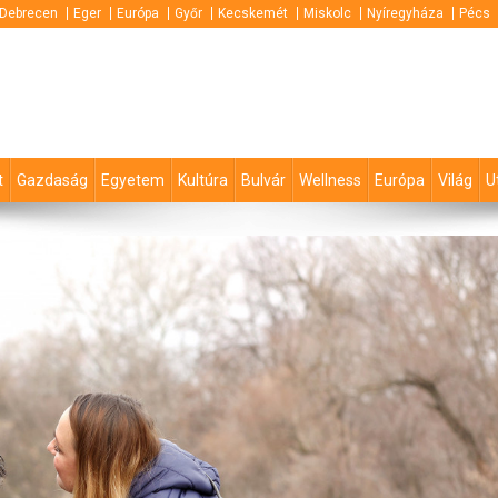
Debrecen
Eger
Európa
Győr
Kecskemét
Miskolc
Nyíregyháza
Pécs
t
Gazdaság
Egyetem
Kultúra
Bulvár
Wellness
Európa
Világ
U