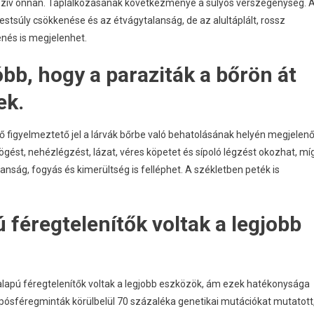
t szív onnan. Táplálkozásának következménye a súlyos vérszegénység. 
testsúly csökkenése és az étvágytalanság, de az alultáplált, rossz
nés is megjelenhet.
bb, hogy a paraziták a bőrön át
ek.
ő figyelmeztető jel a lárvák bőrbe való behatolásának helyén megjelen
ögést, nehézlégzést, lázat, véres köpetet és sípoló légzést okozhat, mí
ság, fogyás és kimerültség is felléphet. A székletben peték is
 féregtelenítők voltak a legjobb
lapú féregtelenítők voltak a legjobb eszközök, ám ezek hatékonysága
mpósféregminták körülbelül 70 százaléka genetikai mutációkat mutatott