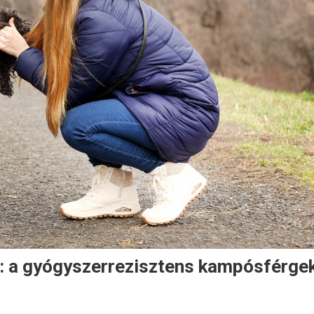
: a gyógyszerrezisztens kampósférge