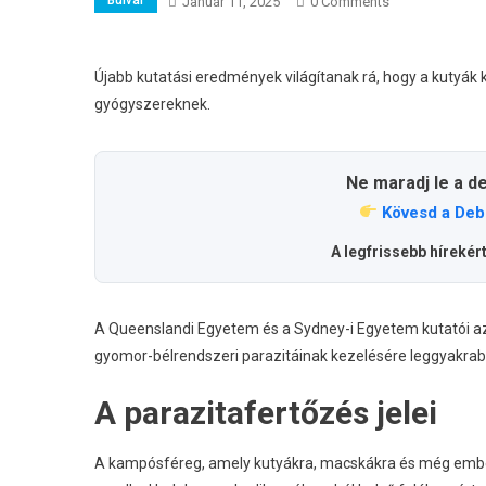
Január 11, 2025
0 Comments
Újabb kutatási eredmények világítanak rá, hogy a kutyák 
gyógyszereknek.
Ne maradj le a d
Kövesd a Deb
A legfrissebb hírekér
A Queenslandi Egyetem és a Sydney-i Egyetem kutatói azt
gyomor-bélrendszeri parazitáinak kezelésére leggyakrab
A parazitafertőzés jelei
A kampósféreg, amely kutyákra, macskákra és még emberek