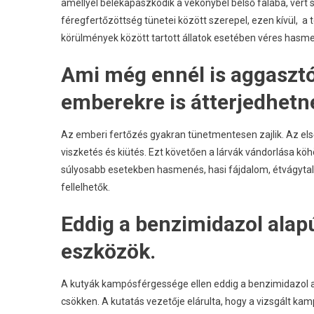
amellyel belekapaszkodik a vékonybél belső falába, vér
féregfertőzöttség tünetei között szerepel, ezen kívül, a 
körülmények között tartott állatok esetében véres hasme
Ami még ennél is aggasztó
emberekre is átterjedhetn
Az emberi fertőzés gyakran tünetmentesen zajlik. Az els
viszketés és kiütés. Ezt követően a lárvák vándorlása köh
súlyosabb esetekben hasmenés, hasi fájdalom, étvágytalan
fellelhetők.
Eddig a benzimidazol alapú
eszközök.
A kutyák kampósférgessége ellen eddig a benzimidazol a
csökken. A kutatás vezetője elárulta, hogy a vizsgált ka