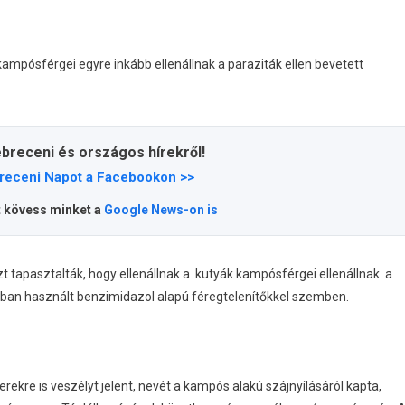
kampósférgei egyre inkább ellenállnak a paraziták ellen bevetett
ebreceni és országos hírekről!
receni Napot a Facebookon >>
t kövess minket a
Google News-on is
 tapasztalták, hogy ellenállnak a kutyák kampósférgei ellenállnak a
ban használt benzimidazol alapú féregtelenítőkkel szemben.
re is veszélyt jelent, nevét a kampós alakú szájnyílásáról kapta,