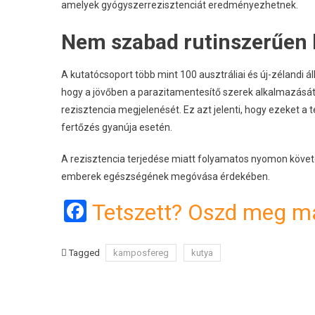
amelyek gyógyszerrezisztenciát eredményezhetnek.
Nem szabad rutinszerűen 
A kutatócsoport több mint 100 ausztráliai és új-zélandi
hogy a jövőben a parazitamentesítő szerek alkalmazását ú
rezisztencia megjelenését. Ez azt jelenti, hogy ezeket
fertőzés gyanúja esetén.
A rezisztencia terjedése miatt folyamatos nyomon követé
emberek egészségének megóvása érdekében.
Facebook
Tetszett? Oszd meg má
Tagged
kamposfereg
kutya