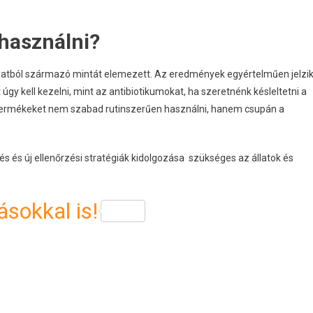
használni?
 állatból származó mintát elemezett. Az eredmények egyértelműen jelzi
gy kell kezelni, mint az antibiotikumokat, ha szeretnénk késleltetni a
 a termékeket nem szabad rutinszerűen használni, hanem csupán a
s és új ellenőrzési stratégiák kidolgozása szükséges az állatok és
sokkal is!