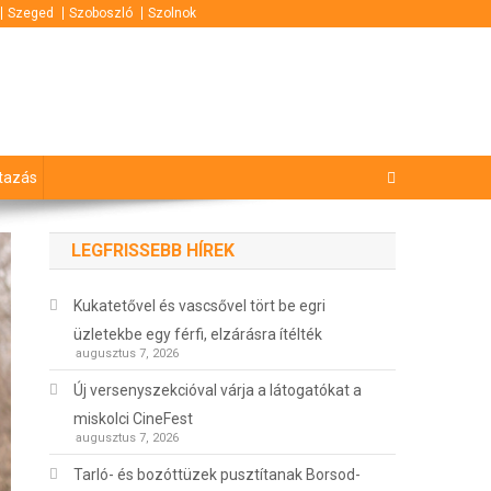
Szeged
Szoboszló
Szolnok
tazás
LEGFRISSEBB HÍREK
Kukatetővel és vascsővel tört be egri
üzletekbe egy férfi, elzárásra ítélték
augusztus 7, 2026
Új versenyszekcióval várja a látogatókat a
miskolci CineFest
augusztus 7, 2026
Tarló- és bozóttüzek pusztítanak Borsod-