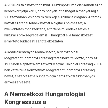
A 2026-os találkozó több mint 30 szimpóziuma elsősorban azt a
kérdéskört járja körül, hogy hogyan látja magát a magyarság a
21. században, és hogy milyen kép él rólunk a világban. A témák
között szerepel többek között a digitális bölcsészet, a
nyelvoktatás módszertana, a történelmi emlékezet és a
kulturális örökségvédelem is – hangzott el a tanácskozást
ismertető budapesti sajtótájékoztatón.
A keddi eseményen Monok István, a Nemzetközi
Magyarságtudományi Társaság társelnöke felidézte, hogy az
1977-ben alapított Nemzetközi Magyar Filológiai Társaság 2001-
ben vette fel a Nemzetközi Magyarságtudományi Társaság
nevet, a szervezet a hungarológia nemzetközi tudományos
ernyőszervezete.
A Nemzetközi Hungarológiai
Kongresszus a