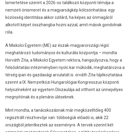
Ismertetése szerint a 2026-os találkozó központi témája a
nemzeti önismeret és a magyarságkép kölcsönhatása: egy
közösség identitása akkor szilárd, ha képes az önmagáról
alkotott képet összhangba hozni azzal, amit mások gondolnak
róla.
A Miskolci Egyetem (ME) az észak-magyarországi régió
meghatározó tudományos és kulturális központja – mondta
Horváth Zita, a Miskolci Egyetem rektora, hangsúlyozva, hogy a
felsőoktatási intézményben nyolc kar működik, meghatározva a
térség ipari és gazdasági arculatát is. orváth Zita tájékoztatása
szerint a IX. Nemzetközi Hungarológiai Kongresszus központi
helyszíneként az egyetem Díszaulája ad otthont az ünnepélyes
megnyitónak és a plenáris üléseknek.
Mint mondta, a tanácskozásnak már megközelítőleg 400
regisztrált résztvevője van: többségük előadó is, akik 22
országból jelentkeztek az eseményre. A tervek szerint két