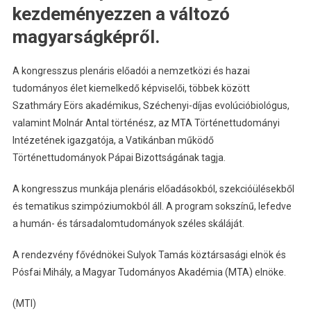
kezdeményezzen a változó
magyarságképről.
A kongresszus plenáris előadói a nemzetközi és hazai
tudományos élet kiemelkedő képviselői, többek között
Szathmáry Eörs akadémikus, Széchenyi-díjas evolúcióbiológus,
valamint Molnár Antal történész, az MTA Történettudományi
Intézetének igazgatója, a Vatikánban működő
Történettudományok Pápai Bizottságának tagja.
A kongresszus munkája plenáris előadásokból, szekcióülésekből
és tematikus szimpóziumokból áll. A program sokszínű, lefedve
a humán- és társadalomtudományok széles skáláját.
A rendezvény fővédnökei Sulyok Tamás köztársasági elnök és
Pósfai Mihály, a Magyar Tudományos Akadémia (MTA) elnöke.
(MTI)