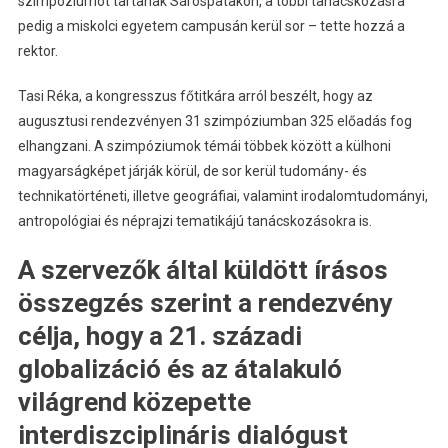
szimpóziumot tartanak Sárospatakon, a többi tanácskozásra
pedig a miskolci egyetem campusán kerül sor – tette hozzá a
rektor.
Tasi Réka, a kongresszus főtitkára arról beszélt, hogy az
augusztusi rendezvényen 31 szimpóziumban 325 előadás fog
elhangzani. A szimpóziumok témái többek között a külhoni
magyarságképet járják körül, de sor kerül tudomány- és
technikatörténeti, illetve geográfiai, valamint irodalomtudományi,
antropológiai és néprajzi tematikájú tanácskozásokra is.
A szervezők által küldött írásos
összegzés szerint a rendezvény
célja, hogy a 21. századi
globalizáció és az átalakuló
világrend közepette
interdiszciplináris dialógust