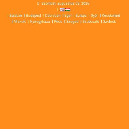
Skip
szombat, augusztus 08, 2026
to
Balaton
Budapest
Debrecen
Eger
Európa
Győr
Kecskemét
content
Miskolc
Nyíregyháza
Pécs
Szeged
Szoboszló
Szolnok