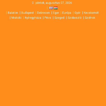
Skip
péntek, augusztus 07, 2026
to
Balaton
Budapest
Debrecen
Eger
Európa
Győr
Kecskemét
content
Miskolc
Nyíregyháza
Pécs
Szeged
Szoboszló
Szolnok