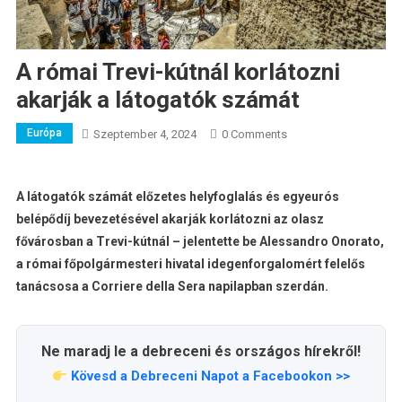
A római Trevi-kútnál korlátozni
akarják a látogatók számát
Európa
Szeptember 4, 2024
0 Comments
A látogatók számát előzetes helyfoglalás és egyeurós
belépődíj bevezetésével akarják korlátozni az olasz
fővárosban a Trevi-kútnál – jelentette be Alessandro Onorato,
a római főpolgármesteri hivatal idegenforgalomért felelős
tanácsosa a Corriere della Sera napilapban szerdán.
Ne maradj le a debreceni és országos hírekről!
Kövesd a Debreceni Napot a Facebookon >>