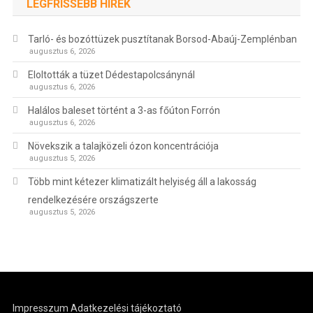
LEGFRISSEBB HÍREK
Tarló- és bozóttüzek pusztítanak Borsod-Abaúj-Zemplénban
augusztus 6, 2026
Eloltották a tüzet Dédestapolcsánynál
augusztus 6, 2026
Halálos baleset történt a 3-as főúton Forrón
augusztus 6, 2026
Növekszik a talajközeli ózon koncentrációja
augusztus 5, 2026
Több mint kétezer klimatizált helyiség áll a lakosság
rendelkezésére országszerte
augusztus 5, 2026
Impresszum
Adatkezelési tájékoztató