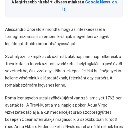
A legfrissebb hírekért kövess minket a
Google News-on
is
Alessandro Onorato elmondta, hogy az intézkedéssel a
tömegturizmussal szemben kívánják megvédeni az egyik
leglátogatottabb római látványosságot.
Szabályozni akarják azok számát, akik nap mint nap felkeresik a
Trevi-kutat: a tervek szerint az előzetes helyfoglalást a jövő évtől
vezetnék be, és ezzel egy időben jelképes értékű belépőjegyet is
kellene vásárolniuk a látogatóknak, fejenként egy euróért. A
rómaiak számára ingyenes lenne.
Róma legnagyobb utcai szökőkútjáról van szó, amelyet 1762-ben
avattak fel. A Trevi-kutat a mai napig az ókori Aqua Virgo
vízvezeték táplálja, a kút medencéjét uraló szoboregyüttes
közepén Óceán isten alakja magasodik, a szökőkútban fürdött
meg Anita Ekberg Federico Fellini Nyolc és fél című filmjének híres