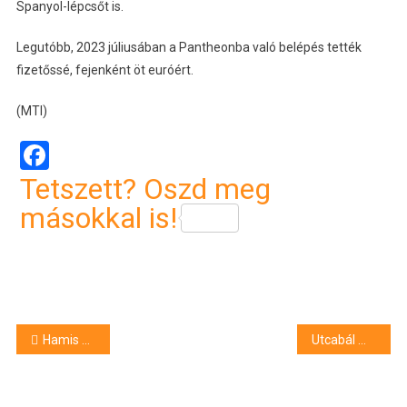
Spanyol-lépcsőt is.
Legutóbb, 2023 júliusában a Pantheonba való belépés tették
fizetőssé, fejenként öt euróért.
(MTI)
Facebook
Tetszett? Oszd meg
másokkal is!
Bejegyzés
Hamis védettségi igazolványokat kiállító jánoshalmi doktornő és társai ügye zárult le
Utcabál miatt terelőútvonalon közlekedik két debreceni buszjárat
navigáció