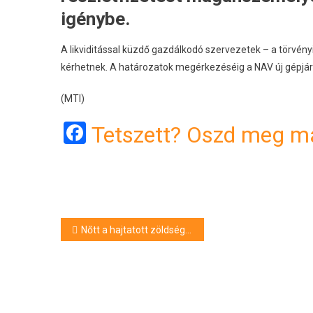
igénybe.
A likviditással küzdő gazdálkodó szervezetek – a törvényi
kérhetnek. A határozatok megérkezéséig a NAV új gépjár
(MTI)
Facebook
Tetszett? Oszd meg má
Bejegyzés
Nőtt a hajtatott zöldségtermesztés versenyképessége
navigáció