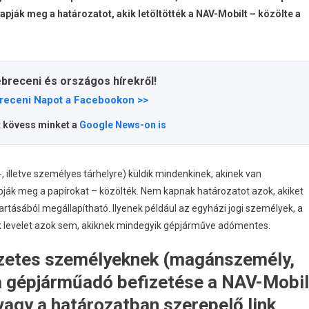
 kapják meg a határozatot, akik letöltötték a NAV-Mobilt – közölte a
ebreceni és országos hírekről!
receni Napot a Facebookon >>
t kövess minket a
Google News-on is
, illetve személyes tárhelyre) küldik mindenkinek, akinek van
apják meg a papírokat – közölték. Nem kapnak határozatot azok, akiket
rtásából megállapítható. Ilyenek például az egyházi jogi személyek, a
k levelet azok sem, akiknek mindegyik gépjárműve adómentes.
észetes személyeknek (magánszemély,
 a gépjárműadó befizetése a NAV-Mobil
gy a határozatban szerepelő link