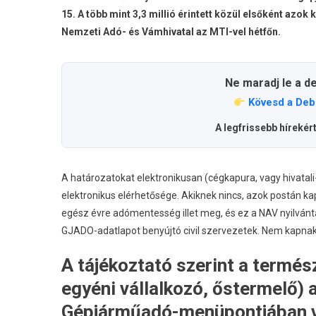
15. A több mint 3,3 millió érintett közül elsőként azok
Nemzeti Adó- és Vámhivatal az MTI-vel hétfőn.
Ne maradj le a d
Kövesd a Deb
A legfrissebb hírekér
A határozatokat elektronikusan (cégkapura, vagy hivatali-
elektronikus elérhetősége. Akiknek nincs, azok postán k
egész évre adómentesség illet meg, és ez a NAV nyilvánta
GJADO-adatlapot benyújtó civil szervezetek. Nem kapna
A tájékoztató szerint a term
egyéni vállalkozó, őstermelő)
Gépjárműadó-menüpontjában va