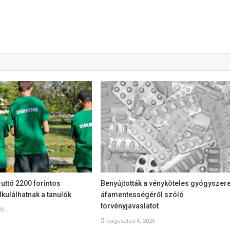
uttó 2200 forintos
Benyújtották a vényköteles gyógyszer
lkulálhatnak a tanulók
áfamentességéről szóló
törvényjavaslatot
26
augusztus 4, 2026