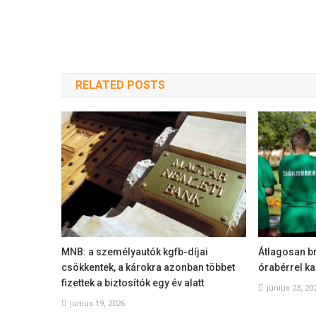
RELATED POSTS
MNB: a személyautók kgfb-díjai
Átlagosan br
csökkentek, a károkra azonban többet
órabérrel ka
fizettek a biztosítók egy év alatt
június 23, 20
június 19, 2026