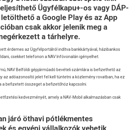
 teljesíthető Ügyfélkapu+-os vagy DÁP-
 letölthető a Google Play és az App
ációban csak akkor jelenik meg a
megérkezett a tárhelyre.
yett érdemes az Ügyfélportálról indítva bankkártyával, házibankos
ldani, csekket telefonon a NAV Infóvonalán igényelhet.
, NAV Belföldi gépjárműadó bevételi számlára is befizethető az
 az adóazonosító jelet fel kell tüntetni a közlemény rovatban, ha ez
a befizetett összeget a befizetőhöz kapcsolni.
zletfizetési kedvezményét, amely a NAV-Mobil alkalmazásban csak
n járó öthavi pótlékmentes
k és egyéni vállalkozók vehetik