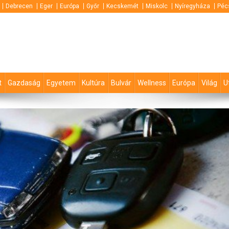
Debrecen
Eger
Európa
Győr
Kecskemét
Miskolc
Nyíregyháza
Péc
t
Gazdaság
Egyetem
Kultúra
Bulvár
Wellness
Európa
Világ
U