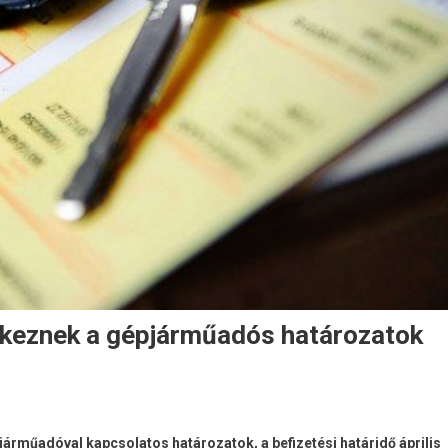
rkeznek a gépjárműadós határozatok
árműadóval kapcsolatos határozatok, a befizetési határidő április