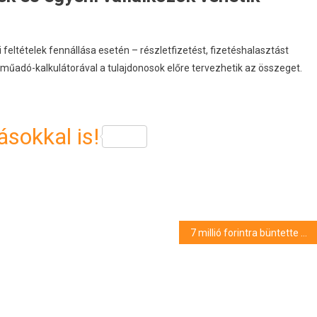
 feltételek fennállása esetén – részletfizetést, fizetéshalasztást
műadó-kalkulátorával a tulajdonosok előre tervezhetik az összeget.
sokkal is!
7 millió forintra büntette Kövér László Hadházy Ákost, mert szembesítette Orbánt korábbi szavaival