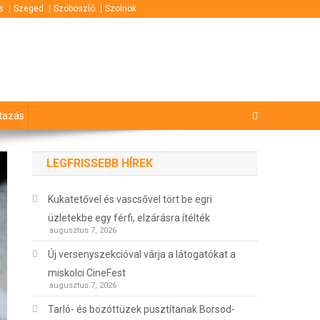
s
Szeged
Szoboszló
Szolnok
tazás
LEGFRISSEBB HÍREK
Kukatetővel és vascsővel tört be egri
üzletekbe egy férfi, elzárásra ítélték
augusztus 7, 2026
Új versenyszekcióval várja a látogatókat a
miskolci CineFest
augusztus 7, 2026
Tarló- és bozóttüzek pusztítanak Borsod-