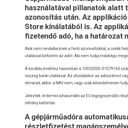
használatával pillanatok alatt
azonosítás után. Az applikáció
Store kínálatából is. Az applik
fizetendő adó, ha a határozat 
Akik nem rendelkeznek a fenti azonosítókkal, a csekk hel
utalással befizetni az adót. Aki nem tudja másképp mego
A korábbi évekhez hasonlóan a 10032000-01079160 számú
összeg banki utalással. Az átutaláskor az adószámot vagy
elmarad, akkor a NAV nem, vagy csak késedelmesen tudja 
Jelezték: érdemes kihasználni az EU legegyszerűbb rés
néhány kattintás.
A gépjárműadóra automatikusa
részletfizetést magánszemélye