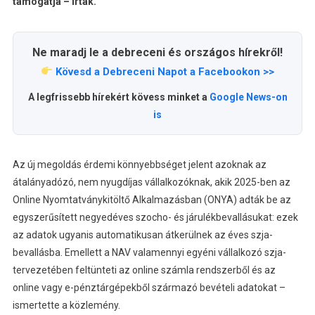
támogatja – írták.
Ne maradj le a debreceni és országos hírekről!
Kövesd a Debreceni Napot a Facebookon >>
A legfrissebb hírekért kövess minket a
Google News-on
is
Az új megoldás érdemi könnyebbséget jelent azoknak az
átalányadózó, nem nyugdíjas vállalkozóknak, akik 2025-ben az
Online Nyomtatványkitöltő Alkalmazásban (ONYA) adták be az
egyszerűsített negyedéves szocho- és járulékbevallásukat: ezek
az adatok ugyanis automatikusan átkerülnek az éves szja-
bevallásba. Emellett a NAV valamennyi egyéni vállalkozó szja-
tervezetében feltünteti az online számla rendszerből és az
online vagy e-pénztárgépekből származó bevételi adatokat –
ismertette a közlemény.