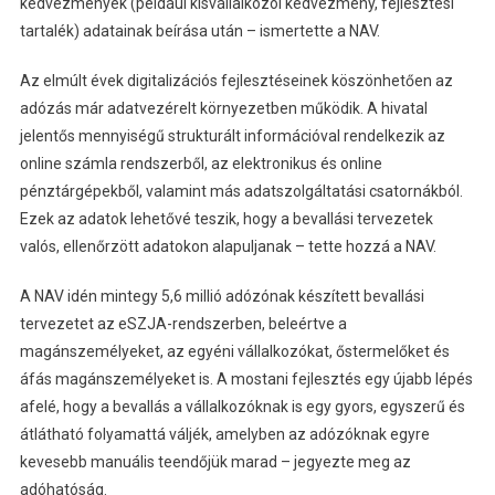
kedvezmények (például kisvállalkozói kedvezmény, fejlesztési
tartalék) adatainak beírása után – ismertette a NAV.
Az elmúlt évek digitalizációs fejlesztéseinek köszönhetően az
adózás már adatvezérelt környezetben működik. A hivatal
jelentős mennyiségű strukturált információval rendelkezik az
online számla rendszerből, az elektronikus és online
pénztárgépekből, valamint más adatszolgáltatási csatornákból.
Ezek az adatok lehetővé teszik, hogy a bevallási tervezetek
valós, ellenőrzött adatokon alapuljanak – tette hozzá a NAV.
A NAV idén mintegy 5,6 millió adózónak készített bevallási
tervezetet az eSZJA-rendszerben, beleértve a
magánszemélyeket, az egyéni vállalkozókat, őstermelőket és
áfás magánszemélyeket is. A mostani fejlesztés egy újabb lépés
afelé, hogy a bevallás a vállalkozóknak is egy gyors, egyszerű és
átlátható folyamattá váljék, amelyben az adózóknak egyre
kevesebb manuális teendőjük marad – jegyezte meg az
adóhatóság.