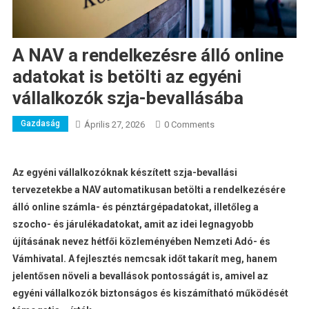
A NAV a rendelkezésre álló online
adatokat is betölti az egyéni
vállalkozók szja-bevallásába
Gazdaság
Április 27, 2026
0 Comments
Az egyéni vállalkozóknak készített szja-bevallási
tervezetekbe a NAV automatikusan betölti a rendelkezésére
álló online számla- és pénztárgépadatokat, illetőleg a
szocho- és járulékadatokat, amit az idei legnagyobb
újításának nevez hétfői közleményében Nemzeti Adó- és
Vámhivatal. A fejlesztés nemcsak időt takarít meg, hanem
jelentősen növeli a bevallások pontosságát is, amivel az
egyéni vállalkozók biztonságos és kiszámítható működését