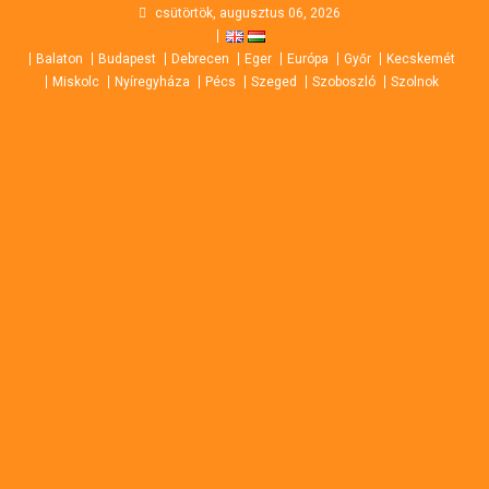
Skip
csütörtök, augusztus 06, 2026
to
Balaton
Budapest
Debrecen
Eger
Európa
Győr
Kecskemét
content
Miskolc
Nyíregyháza
Pécs
Szeged
Szoboszló
Szolnok