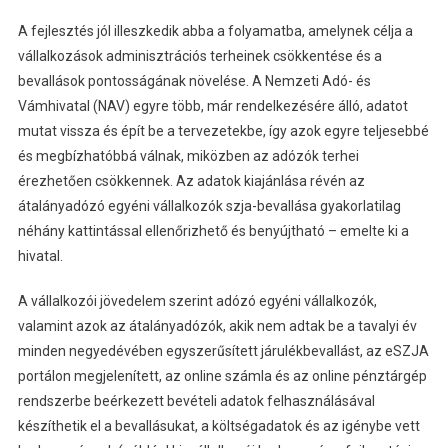
A fejlesztés jól illeszkedik abba a folyamatba, amelynek célja a
vállalkozások adminisztrációs terheinek csökkentése és a
bevallások pontosságának növelése. A Nemzeti Adó- és
Vámhivatal (NAV) egyre több, már rendelkezésére álló, adatot
mutat vissza és épít be a tervezetekbe, így azok egyre teljesebbé
és megbízhatóbbá válnak, miközben az adózók terhei
érezhetően csökkennek. Az adatok kiajánlása révén az
átalányadózó egyéni vállalkozók szja-bevallása gyakorlatilag
néhány kattintással ellenőrizhető és benyújtható – emelte ki a
hivatal.
A vállalkozói jövedelem szerint adózó egyéni vállalkozók,
valamint azok az átalányadózók, akik nem adtak be a tavalyi év
minden negyedévében egyszerűsített járulékbevallást, az eSZJA
portálon megjelenített, az online számla és az online pénztárgép
rendszerbe beérkezett bevételi adatok felhasználásával
készíthetik el a bevallásukat, a költségadatok és az igénybe vett