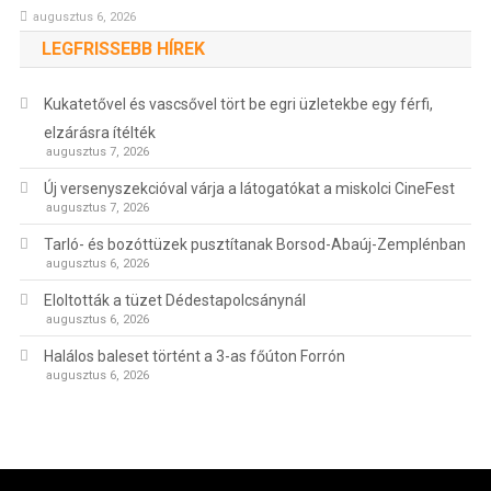
augusztus 6, 2026
LEGFRISSEBB HÍREK
Kukatetővel és vascsővel tört be egri üzletekbe egy férfi,
elzárásra ítélték
augusztus 7, 2026
Új versenyszekcióval várja a látogatókat a miskolci CineFest
augusztus 7, 2026
Tarló- és bozóttüzek pusztítanak Borsod-Abaúj-Zemplénban
augusztus 6, 2026
Eloltották a tüzet Dédestapolcsánynál
augusztus 6, 2026
Halálos baleset történt a 3-as főúton Forrón
augusztus 6, 2026