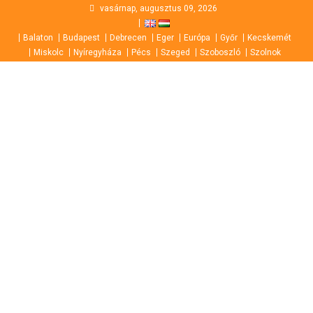
Skip
vasárnap, augusztus 09, 2026
to
Balaton
Budapest
Debrecen
Eger
Európa
Győr
Kecskemét
content
Miskolc
Nyíregyháza
Pécs
Szeged
Szoboszló
Szolnok