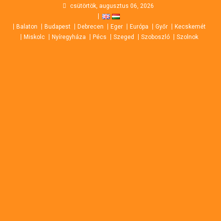
Skip
csütörtök, augusztus 06, 2026
to
Balaton
Budapest
Debrecen
Eger
Európa
Győr
Kecskemét
content
Miskolc
Nyíregyháza
Pécs
Szeged
Szoboszló
Szolnok