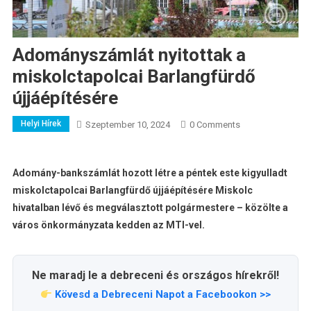
Adományszámlát nyitottak a
miskolctapolcai Barlangfürdő
újjáépítésére
Helyi Hírek
Szeptember 10, 2024
0 Comments
Adomány-bankszámlát hozott létre a péntek este kigyulladt
miskolctapolcai Barlangfürdő újjáépítésére Miskolc
hivatalban lévő és megválasztott polgármestere – közölte a
város önkormányzata kedden az MTI-vel.
Ne maradj le a debreceni és országos hírekről!
Kövesd a Debreceni Napot a Facebookon >>