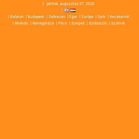
Skip
péntek, augusztus 07, 2026
to
Balaton
Budapest
Debrecen
Eger
Európa
Győr
Kecskemét
content
Miskolc
Nyíregyháza
Pécs
Szeged
Szoboszló
Szolnok