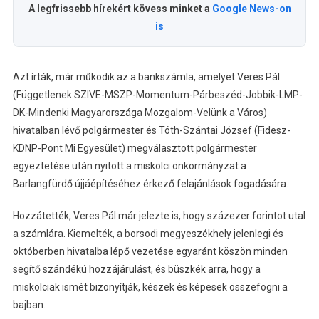
A legfrissebb hírekért kövess minket a
Google News-on
is
Azt írták, már működik az a bankszámla, amelyet Veres Pál
(Függetlenek SZIVE-MSZP-Momentum-Párbeszéd-Jobbik-LMP-
DK-Mindenki Magyarországa Mozgalom-Velünk a Város)
hivatalban lévő polgármester és Tóth-Szántai József (Fidesz-
KDNP-Pont Mi Egyesület) megválasztott polgármester
egyeztetése után nyitott a miskolci önkormányzat a
Barlangfürdő újjáépítéséhez érkező felajánlások fogadására.
Hozzátették, Veres Pál már jelezte is, hogy százezer forintot utal
a számlára. Kiemelték, a borsodi megyeszékhely jelenlegi és
októberben hivatalba lépő vezetése egyaránt köszön minden
segítő szándékú hozzájárulást, és büszkék arra, hogy a
miskolciak ismét bizonyítják, készek és képesek összefogni a
bajban.