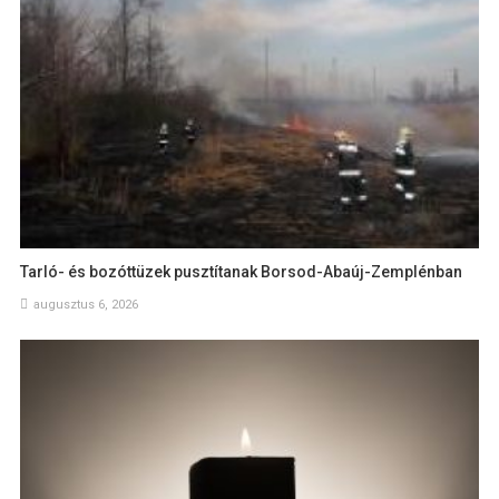
Tarló- és bozóttüzek pusztítanak Borsod-Abaúj-Zemplénban
augusztus 6, 2026