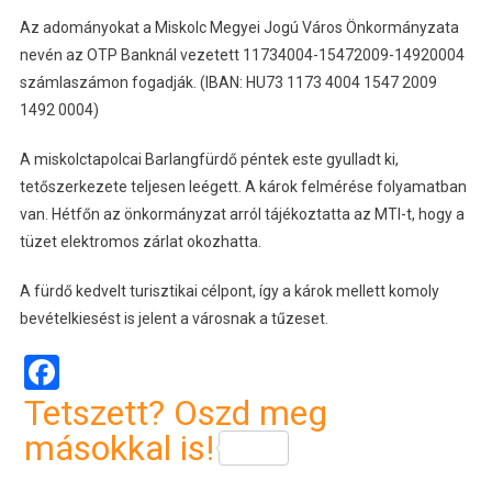
Az adományokat a Miskolc Megyei Jogú Város Önkormányzata
nevén az OTP Banknál vezetett 11734004-15472009-14920004
számlaszámon fogadják. (IBAN: HU73 1173 4004 1547 2009
1492 0004)
A miskolctapolcai Barlangfürdő péntek este gyulladt ki,
tetőszerkezete teljesen leégett. A károk felmérése folyamatban
van. Hétfőn az önkormányzat arról tájékoztatta az MTI-t, hogy a
tüzet elektromos zárlat okozhatta.
A fürdő kedvelt turisztikai célpont, így a károk mellett komoly
bevételkiesést is jelent a városnak a tűzeset.
Facebook
Tetszett? Oszd meg
másokkal is!