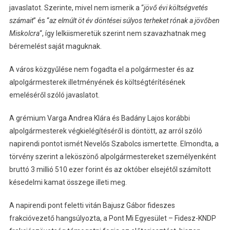
javaslatot. Szerinte, mivel nem ismerik a “
jövő évi költségvetés
számait
” és “
az elmúlt öt év döntései súlyos terheket rónak a jövőben
Miskolcra
“, így lelkiismeretük szerint nem szavazhatnak meg
béremelést saját maguknak.
A város közgyűlése nem fogadta el a polgármester és az
alpolgármesterek illetményének és költségtérítésének
emeléséről szóló javaslatot.
A grémium Varga Andrea Klára és Badány Lajos korábbi
alpolgármesterek végkielégítéséről is döntött, az arról szóló
napirendi pontot ismét Nevelős Szabolcs ismertette. Elmondta, a
törvény szerint a leköszönő alpolgármestereket személyenként
bruttó 3 millió 510 ezer forint és az október elsejétől számított
késedelmi kamat összege illeti meg.
A napirendi pont feletti vitán Bajusz Gábor fideszes
frakcióvezető hangsúlyozta, a Pont Mi Egyesület – Fidesz-KNDP