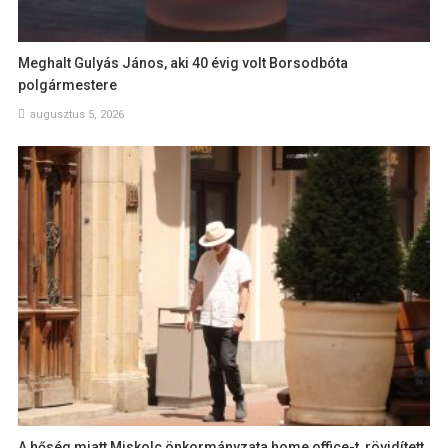
Meghalt Gulyás János, aki 40 évig volt Borsodbóta
polgármestere
augusztus 5, 2026
A hőség miatt Miskolc önkormányzata home office-t, rövidített