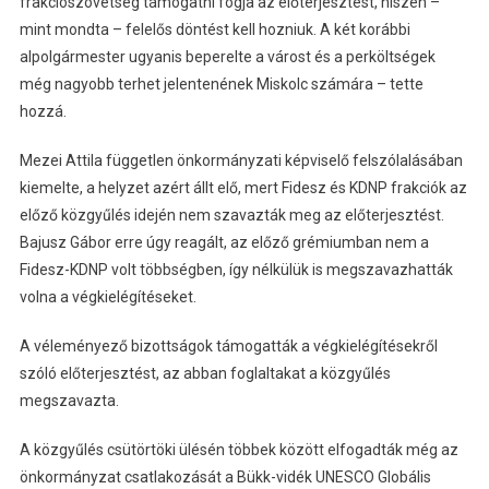
frakciószövetség támogatni fogja az előterjesztést, hiszen –
mint mondta – felelős döntést kell hozniuk. A két korábbi
alpolgármester ugyanis beperelte a várost és a perköltségek
még nagyobb terhet jelentenének Miskolc számára – tette
hozzá.
Mezei Attila független önkormányzati képviselő felszólalásában
kiemelte, a helyzet azért állt elő, mert Fidesz és KDNP frakciók az
előző közgyűlés idején nem szavazták meg az előterjesztést.
Bajusz Gábor erre úgy reagált, az előző grémiumban nem a
Fidesz-KDNP volt többségben, így nélkülük is megszavazhatták
volna a végkielégítéseket.
A véleményező bizottságok támogatták a végkielégítésekről
szóló előterjesztést, az abban foglaltakat a közgyűlés
megszavazta.
A közgyűlés csütörtöki ülésén többek között elfogadták még az
önkormányzat csatlakozását a Bükk-vidék UNESCO Globális