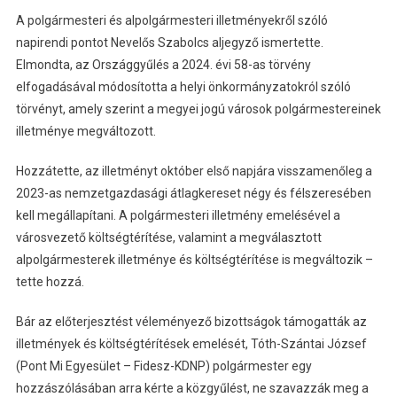
A polgármesteri és alpolgármesteri illetményekről szóló
napirendi pontot Nevelős Szabolcs aljegyző ismertette.
Elmondta, az Országgyűlés a 2024. évi 58-as törvény
elfogadásával módosította a helyi önkormányzatokról szóló
törvényt, amely szerint a megyei jogú városok polgármestereinek
illetménye megváltozott.
Hozzátette, az illetményt október első napjára visszamenőleg a
2023-as nemzetgazdasági átlagkereset négy és félszeresében
kell megállapítani. A polgármesteri illetmény emelésével a
városvezető költségtérítése, valamint a megválasztott
alpolgármesterek illetménye és költségtérítése is megváltozik –
tette hozzá.
Bár az előterjesztést véleményező bizottságok támogatták az
illetmények és költségtérítések emelését, Tóth-Szántai József
(Pont Mi Egyesület – Fidesz-KDNP) polgármester egy
hozzászólásában arra kérte a közgyűlést, ne szavazzák meg a