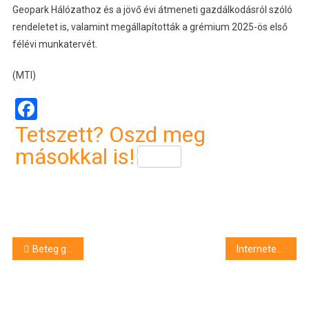
Geopark Hálózathoz és a jövő évi átmeneti gazdálkodásról szóló
rendeletet is, valamint megállapították a grémium 2025-ös első
félévi munkatervét.
(MTI)
Facebook
Tetszett? Oszd meg
másokkal is!
Bejegyzés
Beteg gyerekeket ajándékozott meg a Loki
Internetes csalók a bíróság előtt: több mint ötven áldozatot ejtettek tévedésbe a füzesabonyi csalók
navigáció