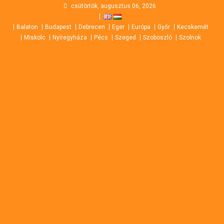
Skip
csütörtök, augusztus 06, 2026
to
Balaton
Budapest
Debrecen
Eger
Európa
Győr
Kecskemét
content
Miskolc
Nyíregyháza
Pécs
Szeged
Szoboszló
Szolnok