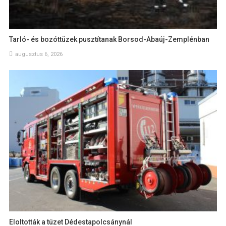
Tarló- és bozóttüzek pusztítanak Borsod-Abaúj-Zemplénban
augusztus 6, 2026
Eloltották a tüzet Dédestapolcsánynál