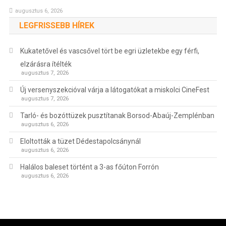
augusztus 6, 2026
LEGFRISSEBB HÍREK
Kukatetővel és vascsővel tört be egri üzletekbe egy férfi,
elzárásra ítélték
augusztus 7, 2026
Új versenyszekcióval várja a látogatókat a miskolci CineFest
augusztus 7, 2026
Tarló- és bozóttüzek pusztítanak Borsod-Abaúj-Zemplénban
augusztus 6, 2026
Eloltották a tüzet Dédestapolcsánynál
augusztus 6, 2026
Halálos baleset történt a 3-as főúton Forrón
augusztus 6, 2026