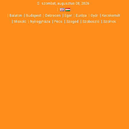
Skip
szombat, augusztus 08, 2026
to
Balaton
Budapest
Debrecen
Eger
Európa
Győr
Kecskemét
content
Miskolc
Nyíregyháza
Pécs
Szeged
Szoboszló
Szolnok