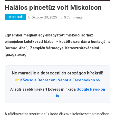
Halálos pincetűz volt Miskolcon
Helyi Hírek
Október 29, 2025
0 Comments
Egy ember meghalt egy elhagyatott miskolci sorház
pincéjében keletkezett tűzben – közölte szerdán a honlapján a
Borsod-Abaúj-Zemplén Vármegyei Katasztrófavédelmi
Igazgatóság.
Ne maradj le a debreceni és országos hírekről!
Kövesd a Debreceni Napot a Facebookon >>
A legfrissebb hírekért kövess minket a
Google News-on
is
A tájékoztatás szerint a tűz kedd éjszaka keletkezett a pincében,