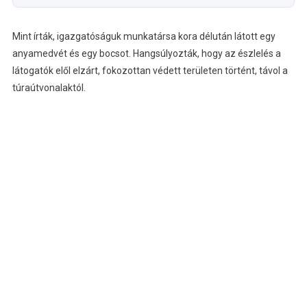
Mint írták, igazgatóságuk munkatársa kora délután látott egy
anyamedvét és egy bocsot. Hangsúlyozták, hogy az észlelés a
látogatók elől elzárt, fokozottan védett területen történt, távol a
túraútvonalaktól.