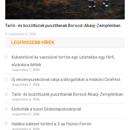
Tarló- és bozóttüzek pusztítanak Borsod-Abaúj-Zemplénban
augusztus 6, 2026
LEGFRISSEBB HÍREK
Kukatetővel és vascsővel tört be egri üzletekbe egy férfi,
elzárásra ítélték
augusztus 7, 2026
Új versenyszekcióval várja a látogatókat a miskolci CineFest
augusztus 7, 2026
Tarló- és bozóttüzek pusztítanak Borsod-Abaúj-Zemplénban
augusztus 6, 2026
Eloltották a tüzet Dédestapolcsánynál
augusztus 6, 2026
Halálos baleset történt a 3-as főúton Forrón
augusztus 6, 2026