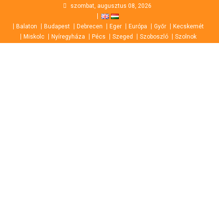
Skip
szombat, augusztus 08, 2026
to
Balaton
Budapest
Debrecen
Eger
Európa
Győr
Kecskemét
content
Miskolc
Nyíregyháza
Pécs
Szeged
Szoboszló
Szolnok