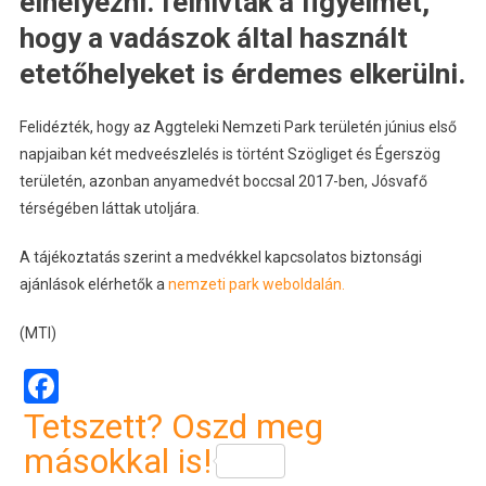
elhelyezni. felhívták a figyelmet,
hogy a vadászok által használt
etetőhelyeket is érdemes elkerülni.
Felidézték, hogy az Aggteleki Nemzeti Park területén június első
napjaiban két medveészlelés is történt Szögliget és Égerszög
területén, azonban anyamedvét boccsal 2017-ben, Jósvafő
térségében láttak utoljára.
A tájékoztatás szerint a medvékkel kapcsolatos biztonsági
ajánlások elérhetők a
nemzeti park weboldalán.
(MTI)
Facebook
Tetszett? Oszd meg
másokkal is!