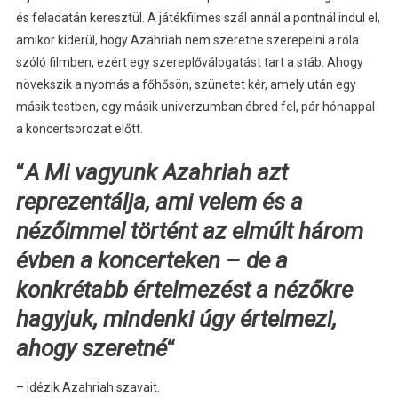
és feladatán keresztül. A játékfilmes szál annál a pontnál indul el,
amikor kiderül, hogy Azahriah nem szeretne szerepelni a róla
szóló filmben, ezért egy szereplőválogatást tart a stáb. Ahogy
növekszik a nyomás a főhősön, szünetet kér, amely után egy
másik testben, egy másik univerzumban ébred fel, pár hónappal
a koncertsorozat előtt.
“
A Mi vagyunk Azahriah azt
reprezentálja, ami velem és a
nézőimmel történt az elmúlt három
évben a koncerteken – de a
konkrétabb értelmezést a nézőkre
hagyjuk, mindenki úgy értelmezi,
ahogy szeretné
“
– idézik Azahriah szavait.