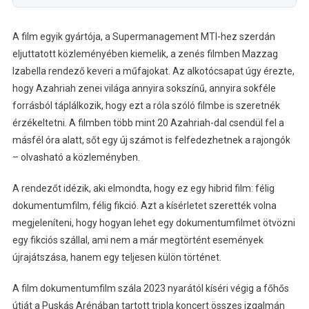
A film egyik gyártója, a Supermanagement MTI-hez szerdán
eljuttatott közleményében kiemelik, a zenés filmben Mazzag
Izabella rendező keveri a műfajokat. Az alkotócsapat úgy érezte,
hogy Azahriah zenei világa annyira sokszínű, annyira sokféle
forrásból táplálkozik, hogy ezt a róla szóló filmbe is szeretnék
érzékeltetni. A filmben több mint 20 Azahriah-dal csendül fel a
másfél óra alatt, sőt egy új számot is felfedezhetnek a rajongók
– olvasható a közleményben.
A rendezőt idézik, aki elmondta, hogy ez egy hibrid film: félig
dokumentumfilm, félig fikció. Azt a kísérletet szerették volna
megjeleníteni, hogy hogyan lehet egy dokumentumfilmet ötvözni
egy fikciós szállal, ami nem a már megtörtént események
újrajátszása, hanem egy teljesen külön történet.
A film dokumentumfilm szála 2023 nyarától kíséri végig a főhős
útját a Puskás Arénában tartott tripla koncert összes izgalmán