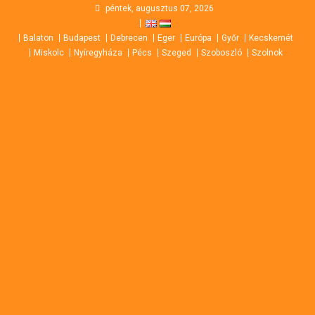
Skip
péntek, augusztus 07, 2026
to
Balaton
Budapest
Debrecen
Eger
Európa
Győr
Kecskemét
content
Miskolc
Nyíregyháza
Pécs
Szeged
Szoboszló
Szolnok