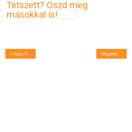
Tetszett? Oszd meg
másokkal is!
Bejegyzés
Kapu Tibor sikeresen elindult a Nemzetközi Űrállomásra
Megjelent a Magyar Konyha Balaton 2025 Gasztrokalauza
navigáció