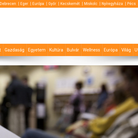
Debrecen
Eger
Európa
Győr
Kecskemét
Miskolc
Nyíregyháza
Pécs
t
Gazdaság
Egyetem
Kultúra
Bulvár
Wellness
Európa
Világ
U