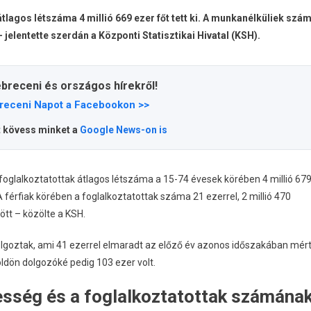
lagos létszáma 4 millió 669 ezer főt tett ki. A munkanélküliek szá
– jelentette szerdán a Központi Statisztikai Hivatal (KSH).
ebreceni és országos hírekről!
receni Napot a Facebookon >>
t kövess minket a
Google News-on is
oglalkoztatottak átlagos létszáma a 15-74 évesek körében 4 millió 67
A férfiak körében a foglalkoztatottak száma 21 ezerrel, 2 millió 470
ött – közölte a KSH.
olgoztak, ami 41 ezerrel elmaradt az előző év azonos időszakában mér
öldön dolgozóké pedig 103 ezer volt.
esség és a foglalkoztatottak számána