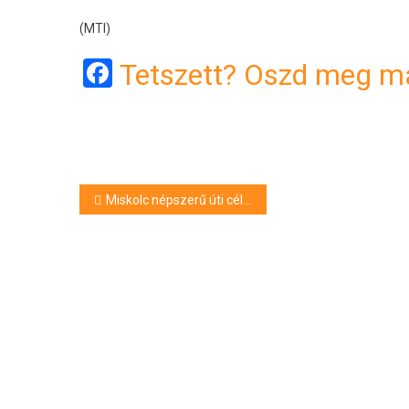
(MTI)
Facebook
Tetszett? Oszd meg má
Bejegyzés
Miskolc népszerű úti cél a gyermekkel utazók körében az őszi szünetben
navigáció