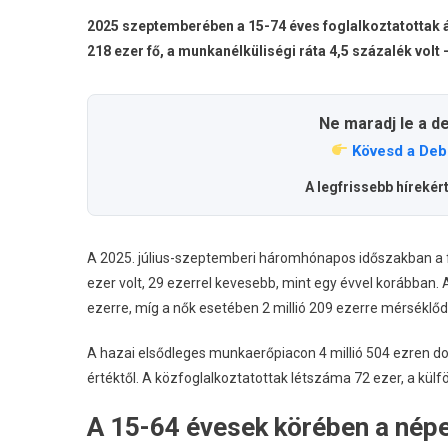
2025 szeptemberében a 15-74 éves foglalkoztatottak át
218 ezer fő, a munkanélküliségi ráta 4,5 százalék volt 
Ne maradj le a d
Kövesd a Deb
A legfrissebb hírekér
A 2025. július-szeptemberi háromhónapos időszakban a f
ezer volt, 29 ezerrel kevesebb, mint egy évvel korábban. 
ezerre, míg a nők esetében 2 millió 209 ezerre mérséklőd
A hazai elsődleges munkaerőpiacon 4 millió 504 ezren d
értéktől. A közfoglalkoztatottak létszáma 72 ezer, a külf
A 15-64 évesek körében a nép