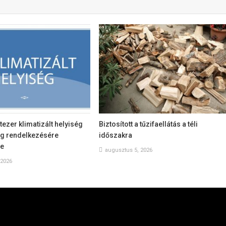
tezer klimatizált helyiség
Biztosított a tűzifaellátás a téli
ág rendelkezésére
időszakra
te
augusztus 5, 2026
 2026