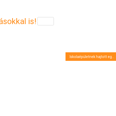
sokkal is!
Iskolaépületnek hajtott egy busz Szolnokon