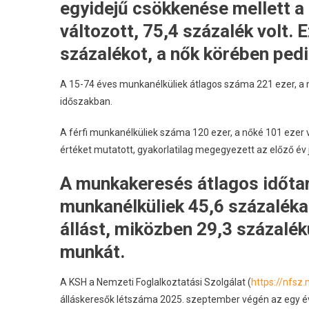
egyidejű csökkenése mellett a 
változott, 75,4 százalék volt. 
százalékot, a nők körében pedi
A 15-74 éves munkanélküliek átlagos száma 221 ezer, a m
időszakban.
A férfi munkanélküliek száma 120 ezer, a nőké 101 ezer v
értéket mutatott, gyakorlatilag megegyezett az előző év j
A munkakeresés átlagos időtar
munkanélküliek 45,6 százaléka
állást, miközben 29,3 százalék
munkát.
A KSH a Nemzeti Foglalkoztatási Szolgálat (
https://nfsz
álláskeresők létszáma 2025. szeptember végén az egy évv