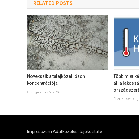
RELATED POSTS
Növekszik a talajközeli ózon
Több mint ké
koncentrációja
áll a lakoss
országszer
augusztus 5, 2026
augusztus 5,
Impresszum
Adatkezelési tájékoztató