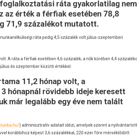
foglalkoztatási ráta gyakorlatilag nem
Ez az érték a férfiak esetében 78,8
g 71,9 százalékot mutatott.
unkanélküliségi ráta pedig 4,5 százalék volt július-szeptemberi
olt. A ráta a férfiak esetében 4,6 százalék, a nők körében 4,4 százalék
úlius és szeptember közötti értékkel.
tama 11,2 hónap volt, a
 3 hónapnál rövidebb ideje keresett
uk már legalább egy éve nem talált
.munka.hu/
) adminisztratív adatait idézi, amelyek szerint a nyilvántartot
el korábbihoz képest 3,6 százalékkal, 220 ezer főre mérséklődött.