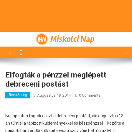
Miskolci Nap
Elfogták a pénzzel meglépett
debreceni postást
Rendőrség
Augusztus 18, 2014
0 Comments
Budapesten fogták el azt a debreceni postást, aki augusztus 13-
án tűnt el a rábízott küldeményekkel és készpénzzel – közölte a
hajdú-bihari rendőr-főkapitányság szóvivője hétfőn az MTI-