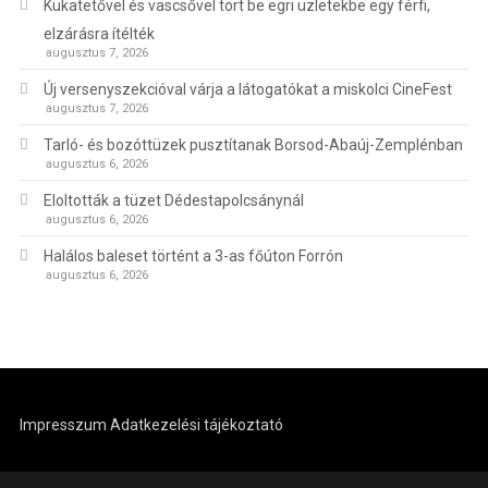
Kukatetővel és vascsővel tört be egri üzletekbe egy férfi,
elzárásra ítélték
augusztus 7, 2026
Új versenyszekcióval várja a látogatókat a miskolci CineFest
augusztus 7, 2026
Tarló- és bozóttüzek pusztítanak Borsod-Abaúj-Zemplénban
augusztus 6, 2026
Eloltották a tüzet Dédestapolcsánynál
augusztus 6, 2026
Halálos baleset történt a 3-as főúton Forrón
augusztus 6, 2026
Impresszum
Adatkezelési tájékoztató