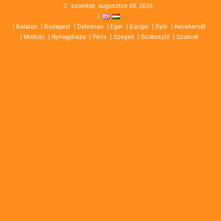
Skip
szombat, augusztus 08, 2026
to
Balaton
Budapest
Debrecen
Eger
Európa
Győr
Kecskemét
content
Miskolc
Nyíregyháza
Pécs
Szeged
Szoboszló
Szolnok