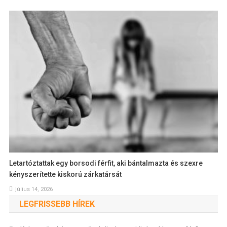
Letartóztattak egy borsodi férfit, aki bántalmazta és szexre
kényszerítette kiskorú zárkatársát
július 14, 2026
LEGFRISSEBB HÍREK