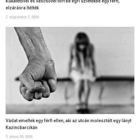
Kukatetővel és vascsővel tört be egri üzletekbe egy férfi,
elzárásra ítélték
augusztus 7, 2026
Vádat emeltek egy férfi ellen, aki az utcán molesztált egy lányt
Kazincbarcikán
július 20, 2026