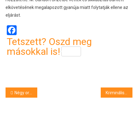
elkövetésének megalapozott gyanúja miatt folytatják ellene az
eljárást.
Facebook
Tetszett? Oszd meg
másokkal is!
Bejegyzés
Négy ország versenyzői indulnak a debreceni hőlégballonversenyen
Kriminális hétfő: riasztópisztollyal fenyegetőzött az István úton
navigáció