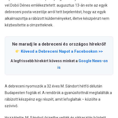
vel.
Dobó Dénes emlékeztetett: augusztus 13-án este az egyik
debreceni posta vezetője arról tett bejelentést, hogy az egyik
alkalmazottja a rábízott küldeményeket, illetve készpénzt nem
kézbesítette a címzetteknek.
Ne maradj le a debreceni és országos hírekről!
Kövesd a Debreceni Napot a Facebookon >>
A legfrissebb hírekért kövess minket a
Google News-on
is
A debreceni nyomozók a 32 éves M. Sándort hétfő délután
Budapesten fogták el. A rendőrök a gyanúsítottnál megtalálták a
rábízott készpénz egy részét, amit lefoglaltak – közölte a
szóvivő.
Hozzátette: M. Sándort őrizetbe vették és sikkasztás bűntett