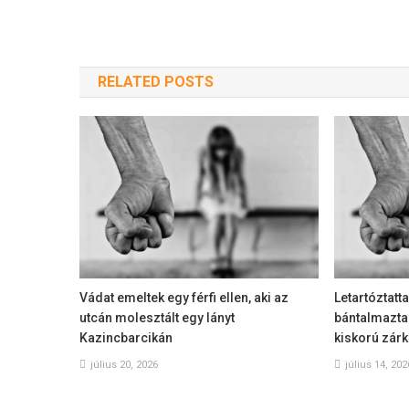
RELATED POSTS
Vádat emeltek egy férfi ellen, aki az
Letartóztatta
utcán molesztált egy lányt
bántalmazta 
Kazincbarcikán
kiskorú zárk
július 20, 2026
július 14, 202