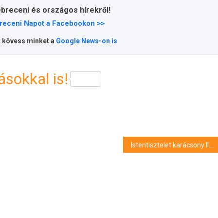
ebreceni és országos hírekről!
receni Napot a Facebookon >>
t kövess minket a
Google News-on is
sokkal is!
Istentisztelet karácsony II. napján