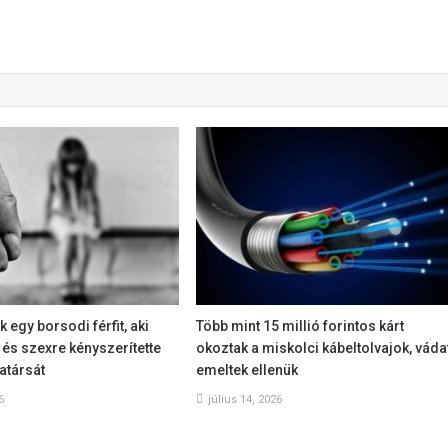
k egy borsodi férfit, aki
Több mint 15 millió forintos kárt
és szexre kényszerítette
okoztak a miskolci kábeltolvajok, váda
atársát
emeltek ellenük
6
július 14, 2026