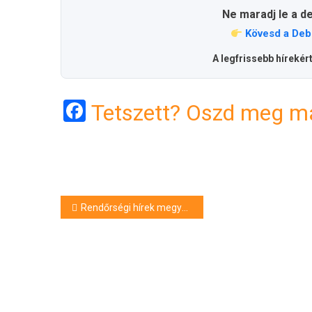
Ne maradj le a d
Kövesd a Deb
A legfrissebb hírekér
Facebook
Tetszett? Oszd meg má
Bejegyzés
Rendőrségi hírek megyénkből
navigáció