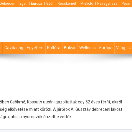
Debrecen
Eger
Európa
Győr
Kecskemét
Miskolc
Nyíregyháza
Pécs
t
Gazdaság
Egyetem
Kultúra
Bulvár
Wellness
Európa
Világ
U
őben Csökmő, Kossuth utcán igazoltattak egy 52 éves férfit, akiről
ség elkövetése miatt körözi.
A járőrök A. Gusztáv debreceni lakost
yságra, ahol a nyomozók őrizetbe vették.