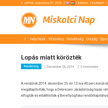
Skip
péntek, augusztus 07, 2026
Balaton
Budapest
to
content
Miskolci Nap
Helyi hírek
Vélemény
Rendőrség
Ország
Spor
Lopás miatt körözték
Rendőrség
December 26, 2014
0 Comments
A rendőrök 2014. december 25-én 13 óra 40 perc körüli id
megállapították, hogy a Debreceni Járásbíróság lopás vét
elfogták és előállították a Berettyóújfalui rendőrkapitán