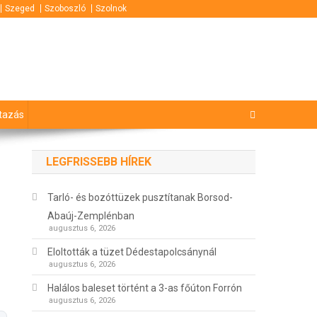
Szeged
Szoboszló
Szolnok
tazás
LEGFRISSEBB HÍREK
Tarló- és bozóttüzek pusztítanak Borsod-
Abaúj-Zemplénban
augusztus 6, 2026
Eloltották a tüzet Dédestapolcsánynál
augusztus 6, 2026
Halálos baleset történt a 3-as főúton Forrón
augusztus 6, 2026