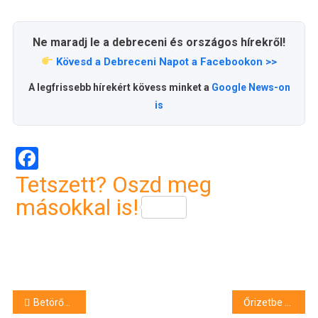
Ne maradj le a debreceni és országos hírekről!
Kövesd a Debreceni Napot a Facebookon >>
A legfrissebb hírekért kövess minket a
Google News-on
is
Facebook
Tetszett? Oszd meg
másokkal is!
Bejegyzés
Betörők rendőrkézen – Kozma Dávidot még keresik
Őrizetbe vették a zaklató férjet