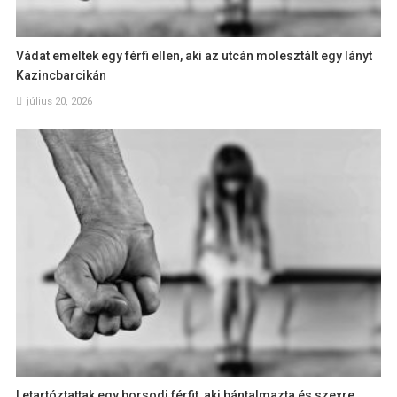
Vádat emeltek egy férfi ellen, aki az utcán molesztált egy lányt
Kazincbarcikán
július 20, 2026
Letartóztattak egy borsodi férfit, aki bántalmazta és szexre