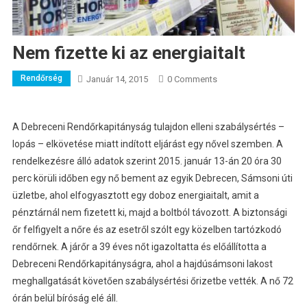
Nem fizette ki az energiaitalt
Rendőrség
Január 14, 2015
0 Comments
A Debreceni Rendőrkapitányság tulajdon elleni szabálysértés –
lopás – elkövetése miatt indított eljárást egy nővel szemben.
A
rendelkezésre álló adatok szerint 2015. január 13-án 20 óra 30
perc körüli időben egy nő bement az egyik Debrecen, Sámsoni úti
üzletbe, ahol elfogyasztott egy doboz energiaitalt, amit a
pénztárnál nem fizetett ki, majd a boltból távozott. A biztonsági
őr felfigyelt a nőre és az esetről szólt egy közelben tartózkodó
rendőrnek. A járőr a 39 éves nőt igazoltatta és előállította a
Debreceni Rendőrkapitányságra, ahol a hajdúsámsoni lakost
meghallgatását követően szabálysértési őrizetbe vették. A nő 72
órán belül bíróság elé áll.