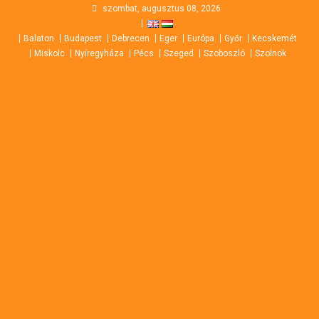
Skip
szombat, augusztus 08, 2026
to
Balaton
Budapest
Debrecen
Eger
Európa
Győr
Kecskemét
content
Miskolc
Nyíregyháza
Pécs
Szeged
Szoboszló
Szolnok