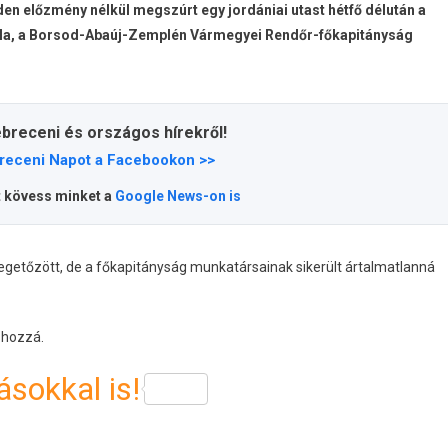
en előzmény nélkül megszúrt egy jordániai utast hétfő délután a
tila, a Borsod-Abaúj-Zemplén Vármegyei Rendőr-főkapitányság
ebreceni és országos hírekről!
receni Napot a Facebookon >>
t kövess minket a
Google News-on is
yegetőzött, de a főkapitányság munkatársainak sikerült ártalmatlanná
 hozzá.
sokkal is!