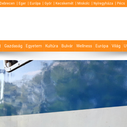
Debrecen
Eger
Európa
Győr
Kecskemét
Miskolc
Nyíregyháza
Pécs
t
Gazdaság
Egyetem
Kultúra
Bulvár
Wellness
Európa
Világ
U