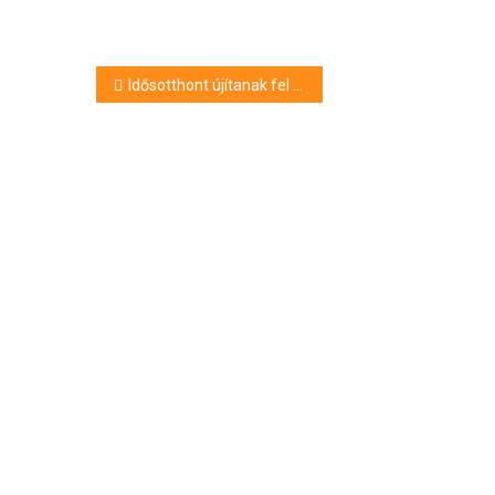
Bejegyzés
Idősotthont újítanak fel Siklóson
navigáció