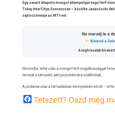
Egy zavart állapotú mongol állampolgárságú férfi mind
Tokaj InterCityn Szerencsen – közölte Janasóczki At
sajtószóvivője az MTI-vel.
Ne maradj le a d
Kövesd a Deb
A legfrissebb hírekér
Elmondta, tette után a mongol férfi öngyilkossággal fen
tenniük a támadót, akit pszichiátriára szállítottak.
A jordániai utas a támadásban könnyebben sérült – tette
Facebook
Tetszett? Oszd meg má