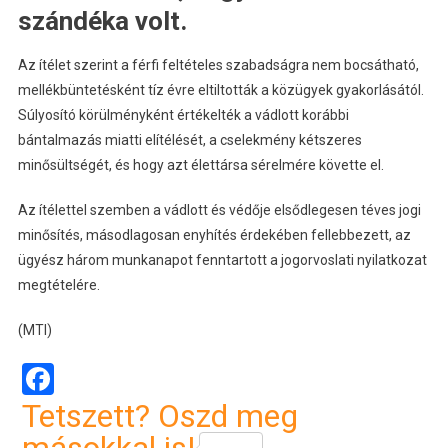
szándéka volt.
Az ítélet szerint a férfi feltételes szabadságra nem bocsátható,
mellékbüntetésként tíz évre eltiltották a közügyek gyakorlásától.
Súlyosító körülményként értékelték a vádlott korábbi
bántalmazás miatti elítélését, a cselekmény kétszeres
minősültségét, és hogy azt élettársa sérelmére követte el.
Az ítélettel szemben a vádlott és védője elsődlegesen téves jogi
minősítés, másodlagosan enyhítés érdekében fellebbezett, az
ügyész három munkanapot fenntartott a jogorvoslati nyilatkozat
megtételére.
(MTI)
Facebook
Tetszett? Oszd meg