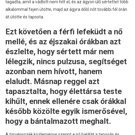
tagadta, amit a vádlott nem hitt el, és az ágyon ülő sértettet több
alkalommal fejen ütötte, majd az ágyra dőlő nőt további fél órán
át ütötte és taposta.
Ezt követően a férfi lefeküdt a nő
mellé, és az éjszakai órákban azt
észlelte, hogy sértett már nem
lélegzik, nincs pulzusa, segítséget
azonban nem hívott, hanem
elaludt. Másnap reggel azt
tapasztalta, hogy élettársa teste
kihűlt, ennek ellenére csak órákkal
később közölte egyik ismerősével,
hogy a bántalmazott meghalt.
A törvényszék közleménye szerint a nő halálát a taposás és