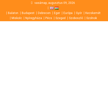
Skip
vasárnap, augusztus 09, 2026
to
Balaton
Budapest
Debrecen
Eger
Európa
Győr
Kecskemét
content
Miskolc
Nyíregyháza
Pécs
Szeged
Szoboszló
Szolnok