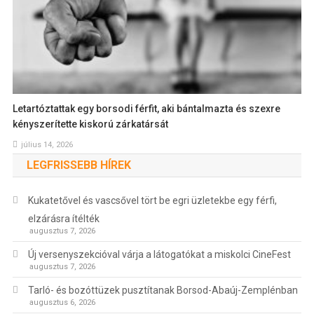
Letartóztattak egy borsodi férfit, aki bántalmazta és szexre
kényszerítette kiskorú zárkatársát
július 14, 2026
LEGFRISSEBB HÍREK
Kukatetővel és vascsővel tört be egri üzletekbe egy férfi,
elzárásra ítélték
augusztus 7, 2026
Új versenyszekcióval várja a látogatókat a miskolci CineFest
augusztus 7, 2026
Tarló- és bozóttüzek pusztítanak Borsod-Abaúj-Zemplénban
augusztus 6, 2026