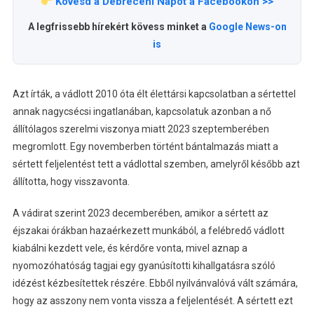
Kövesd a Debreceni Napot a Facebookon >>
A legfrissebb hírekért kövess minket a
Google News-on
is
Azt írták, a vádlott 2010 óta élt élettársi kapcsolatban a sértettel
annak nagycsécsi ingatlanában, kapcsolatuk azonban a nő
állítólagos szerelmi viszonya miatt 2023 szeptemberében
megromlott. Egy novemberben történt bántalmazás miatt a
sértett feljelentést tett a vádlottal szemben, amelyről később azt
állította, hogy visszavonta.
A vádirat szerint 2023 decemberében, amikor a sértett az
éjszakai órákban hazaérkezett munkából, a felébredő vádlott
kiabálni kezdett vele, és kérdőre vonta, mivel aznap a
nyomozóhatóság tagjai egy gyanúsítotti kihallgatásra szóló
idézést kézbesítettek részére. Ebből nyilvánvalóvá vált számára,
hogy az asszony nem vonta vissza a feljelentését. A sértett ezt