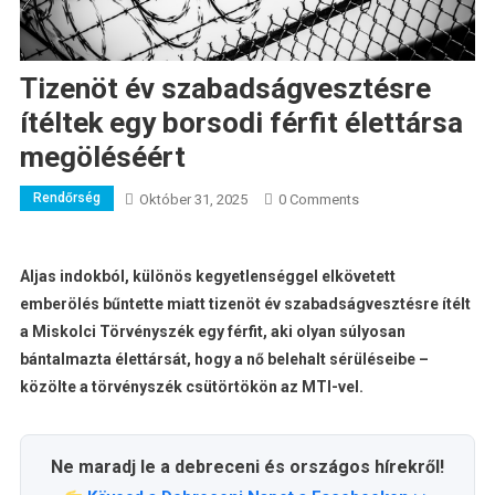
Tizenöt év szabadságvesztésre
ítéltek egy borsodi férfit élettársa
megöléséért
Rendőrség
Október 31, 2025
0 Comments
Aljas indokból, különös kegyetlenséggel elkövetett
emberölés bűntette miatt tizenöt év szabadságvesztésre ítélt
a Miskolci Törvényszék egy férfit, aki olyan súlyosan
bántalmazta élettársát, hogy a nő belehalt sérüléseibe –
közölte a törvényszék csütörtökön az MTI-vel.
Ne maradj le a debreceni és országos hírekről!