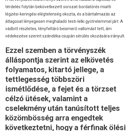
térdelés folytán bekövetkezett sorozat-bordatörés miatti
légzési-keringési elégtelenség okozta, és a bántalmazás az
átlagosat lényegesen meghaladó testi-lelki gyötrelemmel járt. A
vádlott részletes, tényfeltáró beismerő vallomást tett, ám
védekezése szerint szándéka csupán sérülés okozására irányult.
Ezzel szemben a törvényszék
álláspontja szerint az elkövetés
folyamatos, kitartó jellege, a
tettlegesség többszöri
ismétlődése, a fejet és a törzset
célzó ütések, valamint a
cselekmény után tanúsított teljes
közömbösség arra engedtek
következtetni, hogy a férfinak ölési