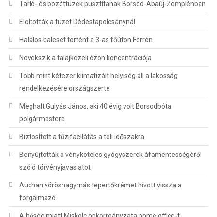
Tarló- és bozóttüzek pusztítanak Borsod-Abaúj-Zemplénban
Eloltották a tüzet Dédestapolcsánynál
Halálos baleset történt a 3-as főúton Forrón
Növekszik a talajközeli ózon koncentrációja
Több mint kétezer klimatizált helyiség áll a lakosság
rendelkezésére országszerte
Meghalt Gulyás János, aki 40 évig volt Borsodbóta
polgármestere
Biztosított a tűzifaellátás a téli időszakra
Benyújtották a vényköteles gyógyszerek áfamentességéről
szóló törvényjavaslatot
Auchan vöröshagymás tepertőkrémet hívott vissza a
forgalmazó
A hőség miatt Miskolc önkormányzata home office-t,