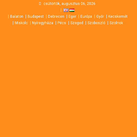
Skip
csütörtök, augusztus 06, 2026
to
Balaton
Budapest
Debrecen
Eger
Európa
Győr
Kecskemét
content
Miskolc
Nyíregyháza
Pécs
Szeged
Szoboszló
Szolnok