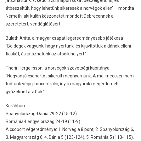
játszhattunk. A keddi szünnapon sokat beszélgettünk, és
átbeszéltük, hogy lehetünk sikeresek a norvégok ellen” – mondta
Németh, aki külön köszönetet mondott Debrecennek a
szeretetért, vendéglátásért.
Bulath Anita, a magyar csapat legeredményesebb játékosa
“Boldogok vagyunk, hogy nyertünk, és kijavítottuk a dánok elleni
fiaskót, és játszhatunk az ötödik helyért.”
Thorir Hergeirsson, a norvégok szövetségi kapitánya:
“Nagyon jó csoportot sikerült megnyernünk. A mai meccsen nem
tudtunk végig koncentrálni, így a magyarok megérdemelt
győzelmet arattak.”
Korábban:
Spanyolország-Dánia 29-22 (15-12)
Románia-Lengyelország 24-19 (11-9)
A csoport végeredménye: 1. Norvégia 8 pont, 2. Spanyolország 6,
3. Magyarország 6, 4. Dánia 5 (123-124), 5. Románia 5 (113-115),