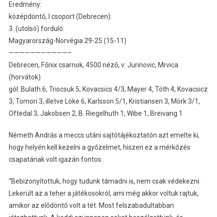
Eredmény:
középdöntő, I csoport (Debrecen):
3. (utolsó) forduló:
Magyarország-Norvégia 29-25 (15-11)
———————————–
Debrecen, Főnix csarnok, 4500 néző, v: Jurinovic, Mrvica
(horvátok)
gól: Bulath 6, Triscsuk 5, Kovacsics 4/3, Mayer 4, Tóth 4, Kovacsicz
3, Tomori 3, illetve Löke 6, Karlsson 5/1, Kristiansen 3, Mörk 3/1,
Oftedal 3, Jakobsen 2, B. Riegelhuth 1, Wibe 1, Breivang 1
Németh András a meccs utáni sajtótájékoztatón azt emelte ki,
hogy helyén kell kezelni a győzelmet, hiszen ez a mérkőzés
csapatának volt igazán fontos.
“Bebizonyítottuk, hogy tudunk támadni is, nem csak védekezni.
Lekerült az a teher a játékosokról, ami még akkor voltuk rajtuk,
amikor az elődöntő volt a tét. Most felszabadultabban