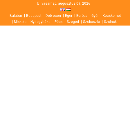
Skip
vasárnap, augusztus 09, 2026
to
Balaton
Budapest
Debrecen
Eger
Európa
Győr
Kecskemét
content
Miskolc
Nyíregyháza
Pécs
Szeged
Szoboszló
Szolnok