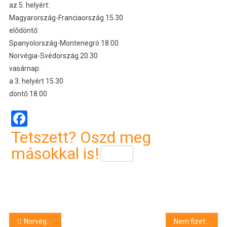
az 5. helyért:
Magyarország-Franciaország 15.30
elődöntő:
Spanyolország-Montenegró 18.00
Norvégia-Svédország 20.30
vasárnap:
a 3. helyért 15.30
döntő 18.00
Facebook
Tetszett? Oszd meg
másokkal is!
Bejegyzés
Norvégverés Debrecenben!
Nem fizette ki a ruhát