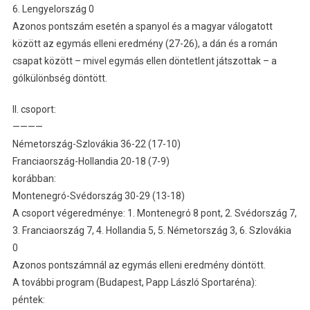
6. Lengyelország 0
Azonos pontszám esetén a spanyol és a magyar válogatott
között az egymás elleni eredmény (27-26), a dán és a román
csapat között – mivel egymás ellen döntetlent játszottak – a
gólkülönbség döntött.
II. csoport:
————
Németország-Szlovákia 36-22 (17-10)
Franciaország-Hollandia 20-18 (7-9)
korábban:
Montenegró-Svédország 30-29 (13-18)
A csoport végeredménye: 1. Montenegró 8 pont, 2. Svédország 7,
3. Franciaország 7, 4. Hollandia 5, 5. Németország 3, 6. Szlovákia
0
Azonos pontszámnál az egymás elleni eredmény döntött.
A további program (Budapest, Papp László Sportaréna):
péntek: