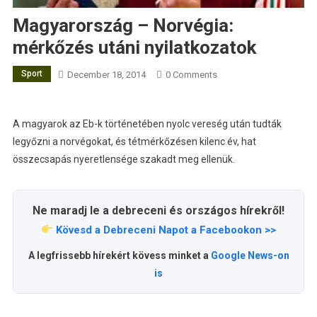
Magyarország – Norvégia:
mérkőzés utáni nyilatkozatok
Sport
December 18, 2014
0 Comments
A magyarok az Eb-k történetében nyolc vereség után tudták
legyőzni a norvégokat, és tétmérkőzésen kilenc év, hat
összecsapás nyeretlensége szakadt meg ellenük.
Ne maradj le a debreceni és országos hírekről!
Kövesd a Debreceni Napot a Facebookon >>
A legfrissebb hírekért kövess minket a
Google News-on
is