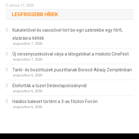
június 17, 2025
LEGFRISSEBB HÍREK
Kukatetővel és vascsővel tört be egri üzletekbe egy férfi,
elzárásra ítélték
augusztus 7, 2026
Új versenyszekcióval várja a látogatókat a miskolci CineFest
augusztus 7, 2026
Tarló- és bozóttüzek pusztítanak Borsod-Abaúj-Zemplénban
augusztus 6, 2026
Eloltották a tüzet Dédestapolcsánynál
augusztus 6, 2026
Halálos baleset történt a 3-as főúton Forrón
augusztus 6, 2026