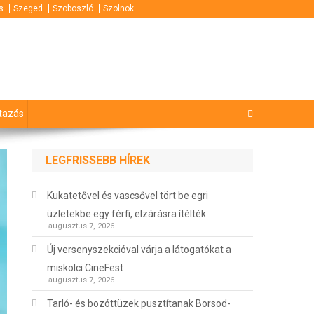
s
Szeged
Szoboszló
Szolnok
tazás
LEGFRISSEBB HÍREK
Kukatetővel és vascsővel tört be egri
üzletekbe egy férfi, elzárásra ítélték
augusztus 7, 2026
Új versenyszekcióval várja a látogatókat a
miskolci CineFest
augusztus 7, 2026
Tarló- és bozóttüzek pusztítanak Borsod-