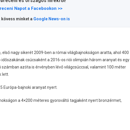
ebreceni és országos hírekről!
receni Napot a Facebookon >>
t kövess minket a
Google News-on is
első nagy sikerét 2009-ben a római világbajnokságon aratta, ahol 400
 időszakának csúcsaként a 2016-os riói olimpián három aranyat és egy
i számban azóta is érvényben lévő világcsúccsal, valamint 100 méter
lett.
5 Európa-bajnoki aranyat nyert.
nokságon a 4×200 méteres gyorsváltó tagjaként nyert bronzérmet,