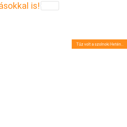
sokkal is!
Tűz volt a szolnoki Hetényi Géza kórházban