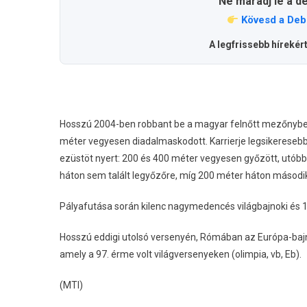
Ne maradj le a d
Kövesd a Deb
A legfrissebb hírekér
Hosszú 2004-ben robbant be a magyar felnőtt mezőnybe, 
méter vegyesen diadalmaskodott. Karrierje legsikeresebb
ezüstöt nyert: 200 és 400 méter vegyesen győzött, utóbb
háton sem talált legyőzőre, míg 200 méter háton második 
Pályafutása során kilenc nagymedencés világbajnoki és 1
Hosszú eddigi utolsó versenyén, Rómában az Európa-baj
amely a 97. érme volt világversenyeken (olimpia, vb, Eb).
(MTI)