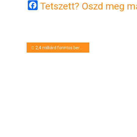
Facebook
Tetszett? Oszd meg má
Bejegyzés
2,4 milliárd forintos beruházást adnak át Monostorpályiban
navigáció