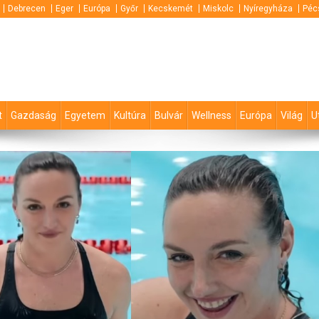
Debrecen
Eger
Európa
Győr
Kecskemét
Miskolc
Nyíregyháza
Péc
t
Gazdaság
Egyetem
Kultúra
Bulvár
Wellness
Európa
Világ
U