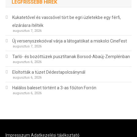
LEGFRISSEBB HÍREK
Kukatetővel és vascsővel tört be egri üzletekbe egy férfi,
elzárásra ítélték
augusztus 7, 2026
Új versenyszekcióval várja a látogatókat a miskolci CineFest
augusztus 7, 2026
Tarló- és bozóttüzek pusztítanak Borsod-Abaúj-Zemplénban
augusztus 6, 2026
Eloltották a tüzet Dédestapolcsánynál
augusztus 6, 2026
Halálos baleset történt a 3-as főúton Forrón
augusztus 6, 2026
Impresszum
Adatkezelési tájékoztató