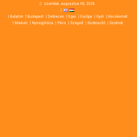
Skip
szombat, augusztus 08, 2026
to
Balaton
Budapest
Debrecen
Eger
Európa
Győr
Kecskemét
content
Miskolc
Nyíregyháza
Pécs
Szeged
Szoboszló
Szolnok