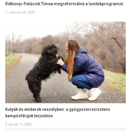
Ráthonyi-Palácsik Tímea megreformálná a lombikprogramot
március 29, 2025
Kutyák és emberek veszélyben: a gyógyszerrezisztens
kampósférgek terjedése
január 11, 2025