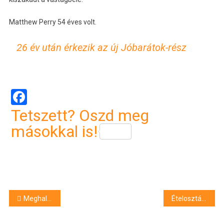
Matthew Perry 54 éves volt.
26 év után érkezik az új Jóbarátok-rész
Facebook
Tetszett? Oszd meg
másokkal is!
Bejegyzés
Meghalt Matthew Perry
Ételosztás Debrecenben a krízisidőszakban
navigáció