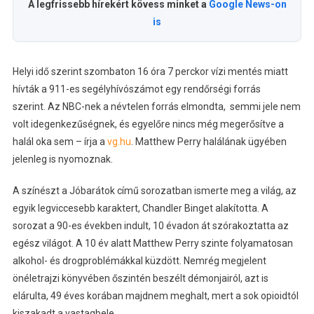
A legfrissebb hírekért kövess minket a
Google News-on
is
Helyi idő szerint szombaton 16 óra 7 perckor vízi mentés miatt
hívták a 911-es segélyhívószámot egy rendőrségi forrás
szerint. Az NBC-nek a névtelen forrás elmondta, semmi jele nem
volt idegenkezűségnek, és egyelőre nincs még megerősítve a
halál oka sem – írja a
vg.hu
. Matthew Perry halálának ügyében
jelenleg is nyomoznak.
A színészt a Jóbarátok című sorozatban ismerte meg a világ, az
egyik legviccesebb karaktert, Chandler Binget alakította. A
sorozat a 90-es években indult, 10 évadon át szórakoztatta az
egész világot. A 10 év alatt Matthew Perry szinte folyamatosan
alkohol- és drogproblémákkal küzdött. Nemrég megjelent
önéletrajzi könyvében őszintén beszélt démonjairól, azt is
elárulta, 49 éves korában majdnem meghalt, mert a sok opioidtól
kiszakadt a vastagbele.