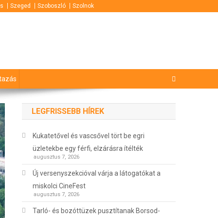
s
Szeged
Szoboszló
Szolnok
tazás
LEGFRISSEBB HÍREK
Kukatetővel és vascsővel tört be egri
üzletekbe egy férfi, elzárásra ítélték
augusztus 7, 2026
Új versenyszekcióval várja a látogatókat a
miskolci CineFest
augusztus 7, 2026
Tarló- és bozóttüzek pusztítanak Borsod-