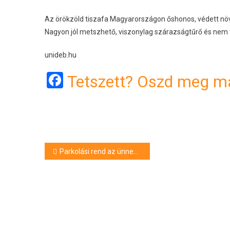
Az örökzöld tiszafa Magyarországon őshonos, védett növény
Nagyon jól metszhető, viszonylag szárazságtűrő és nem t
unideb.hu
Facebook
Tetszett? Oszd meg má
Bejegyzés
Parkolási rend az ünnepek idején
navigáció