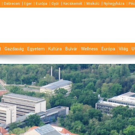
Debrecen
Eger
Európa
Győr
Kecskemét
Miskolc
Nyíregyháza
Péc
t
Gazdaság
Egyetem
Kultúra
Bulvár
Wellness
Európa
Világ
U