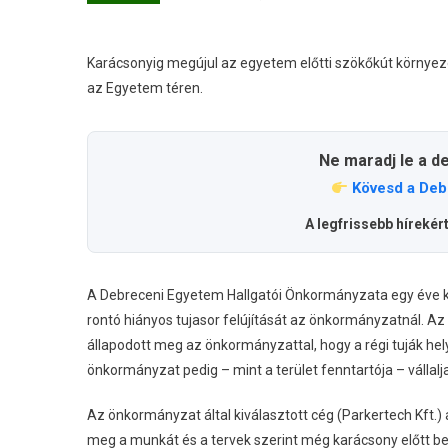
Karácsonyig megújul az egyetem előtti szökőkút környeze
az Egyetem téren.
Ne maradj le a d
Kövesd a Deb
A legfrissebb hírekér
A Debreceni Egyetem Hallgatói Önkormányzata egy éve ke
rontó hiányos tujasor felújítását az önkormányzatnál. A
állapodott meg az önkormányzattal, hogy a régi tuják hel
önkormányzat pedig – mint a terület fenntartója – vállalja
Az önkormányzat által kiválasztott cég (Parkertech Kft.)
meg a munkát és a tervek szerint még karácsony előtt bef