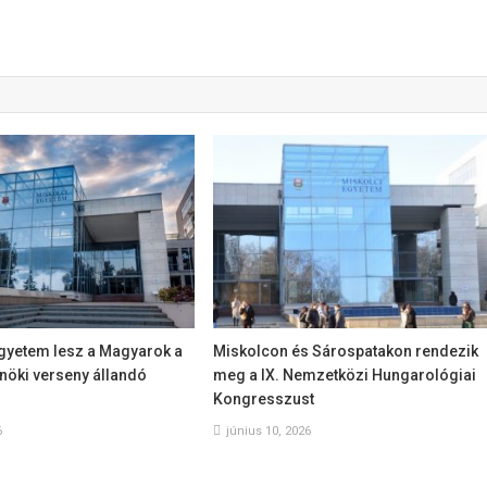
Egyetem lesz a Magyarok a
Miskolcon és Sárospatakon rendezik
öki verseny állandó
meg a IX. Nemzetközi Hungarológiai
Kongresszust
6
június 10, 2026