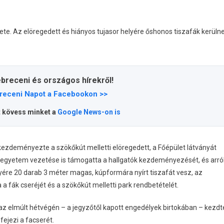
te. Az elöregedett és hiányos tujasor helyére őshonos tiszafák kerüln
ebreceni és országos hírekről!
receni Napot a Facebookon >>
t kövess minket a
Google News-on is
zdeményezte a szökőkút melletti elöregedett, a Főépület látványát
z egyetem vezetése is támogatta a hallgatók kezdeményezését, és arró
yére 20 darab 3 méter magas, kúpformára nyírt tiszafát vesz, az
 a fák cseréjét és a szökőkút melletti park rendbetételét.
 az elmúlt hétvégén – a jegyzőtől kapott engedélyek birtokában – kezdt
ejezi a facserét.