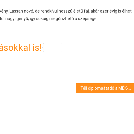
. Lassan növő, de rendkívül hosszú életű faj, akár ezer évig is élhet.
úl nagy igényű, így sokáig megőrizhető a szépsége.
sokkal is!
Téli diplomaátadó a MÉK-en