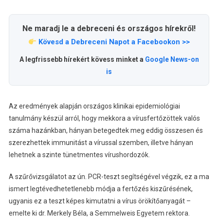
Ne maradj le a debreceni és országos hírekről!
Kövesd a Debreceni Napot a Facebookon >>
A legfrissebb hírekért kövess minket a
Google News-on
is
Az eredmények alapján országos klinikai epidemiológiai
tanulmány készül arról, hogy mekkora a vírusfertőzöttek valós
száma hazánkban, hányan betegedtek meg eddig összesen és
szerezhettek immunitást a vírussal szemben, illetve hányan
lehetnek a szinte tünetmentes vírushordozók.
A szűrővizsgálatot az ún. PCR-teszt segítségével végzik, ez a ma
ismert legtévedhetetlenebb módja a fertőzés kiszűrésének,
ugyanis ez a teszt képes kimutatni a vírus örökítőanyagát –
emelte ki dr. Merkely Béla, a Semmelweis Egyetem rektora.