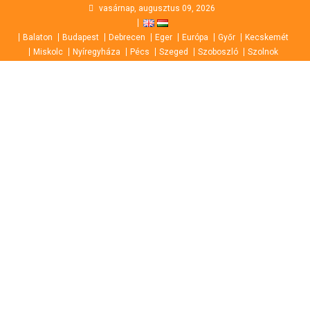
Skip
vasárnap, augusztus 09, 2026
to
Balaton
Budapest
Debrecen
Eger
Európa
Győr
Kecskemét
content
Miskolc
Nyíregyháza
Pécs
Szeged
Szoboszló
Szolnok