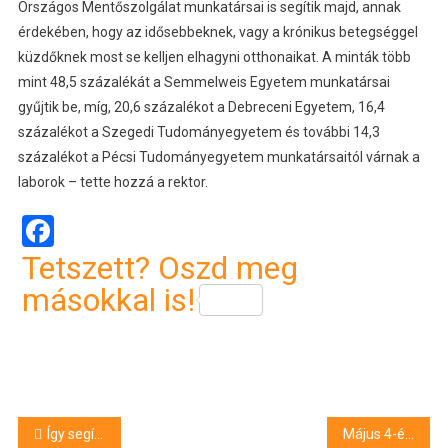
Országos Mentőszolgálat munkatársai is segítik majd, annak
érdekében, hogy az idősebbeknek, vagy a krónikus betegséggel
küzdőknek most se kelljen elhagyni otthonaikat. A minták több
mint 48,5 százalékát a Semmelweis Egyetem munkatársai
gyűjtik be, míg, 20,6 százalékot a Debreceni Egyetem, 16,4
százalékot a Szegedi Tudományegyetem és további 14,3
százalékot a Pécsi Tudományegyetem munkatársaitól várnak a
laborok – tette hozzá a rektor.
Facebook
Tetszett? Oszd meg
másokkal is!
Bejegyzés
Így segítene az önkormányzat a bajba jutott debreceni vállalkozásoknak
Május 4-én indul az állampapír-vásárlási és a jelzáloglevél-vásárlási program