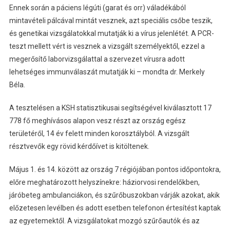
Ennek során a páciens légúti (garat és orr) váladékából
mintavételi pálcával mintát vesznek, azt speciális csőbe teszik,
és genetikai vizsgálatokkal mutatják ki a vírus jelenlétét. A PCR-
teszt mellett vért is vesznek a vizsgált személyektől, ezzel a
megerősítő laborvizsgálattal a szervezet vírusra adott
lehetséges immunválaszát mutatják ki – mondta dr. Merkely
Béla.
A tesztelésen a KSH statisztikusai segítségével kiválasztott 17
778 fő meghívásos alapon vesz részt az ország egész
területéről, 14 év felett minden korosztályból. A vizsgált
résztvevők egy rövid kérdőívet is kitöltenek.
Május 1. és 14. között az ország 7 régiójában pontos időpontokra,
előre meghatározott helyszínekre: háziorvosi rendelőkben,
járóbeteg ambulanciákon, és szűrőbuszokban várják azokat, akik
előzetesen levélben és adott esetben telefonon értesítést kaptak
az egyetemektől. A vizsgálatokat mozgó szűrőautók és az