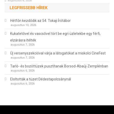
augusztus 6, 2026
LEGFRISSEBB HÍREK
Hétfőn kezdődik az 54. Tokaji Írótábor
augusztus 10, 2026
Kukatetővel és vascsővel tört be egri üzletekbe egy férfi,
elzárásra ítélték
augusztus 7, 2026
Új versenyszekcióval várja a látogatókat a miskolci CineFest
augusztus 7, 2026
Tarló- és bozóttüzek pusztítanak Borsod-Abaúj-Zemplénban
augusztus 6, 2026
Eloltották a tüzet Dédestapolcsánynál
augusztus 6, 2026