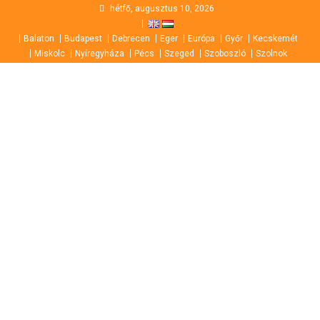
Skip
hétfő, augusztus 10, 2026
to
Balaton
Budapest
Debrecen
Eger
Európa
Győr
Kecskemét
content
Miskolc
Nyíregyháza
Pécs
Szeged
Szoboszló
Szolnok