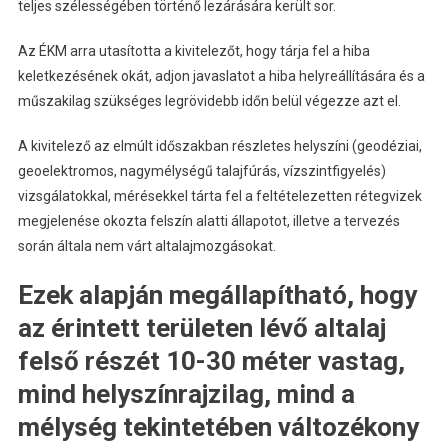
teljes szélességében történő lezárására került sor.
Az ÉKM arra utasította a kivitelezőt, hogy tárja fel a hiba
keletkezésének okát, adjon javaslatot a hiba helyreállítására és a
műszakilag szükséges legrövidebb időn belül végezze azt el.
A kivitelező az elmúlt időszakban részletes helyszíni (geodéziai,
geoelektromos, nagymélységű talajfúrás, vízszintfigyelés)
vizsgálatokkal, mérésekkel tárta fel a feltételezetten rétegvizek
megjelenése okozta felszín alatti állapotot, illetve a tervezés
során általa nem várt altalajmozgásokat.
Ezek alapján megállapítható, hogy
az érintett területen lévő altalaj
felső részét 10-30 méter vastag,
mind helyszínrajzilag, mind a
mélység tekintetében változékony