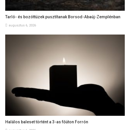
Tarló- és bozóttüzek pusztítanak Borsod-Abaúj-Zemplénban
augusztus 6, 2026
Halálos baleset történt a 3-as főúton Forrón