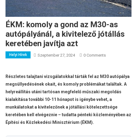
ÉKM: komoly a gond az M30-as
autópályánál, a kivitelező jótállás
keretében javítja azt
Helyi Hírek
Szeptember 27, 2024
0 Comments
Részletes talajtani vizsgálatokkal tárták fel az M30 autópálya
megsüllyedésének okait, és komoly problémákat találtak. A
helyreállítás utáni tartósan megfelelő műszaki megoldás
kialakítása további 10-11 hónapot is igénybe vehet, a
munkálatokat a kivitelezőnek a jótállási kötelezettsége
keretében kell elvégeznie – tudatta pénteki közleményében az
Építési és Közlekedési Minisztérium (ÉKM).