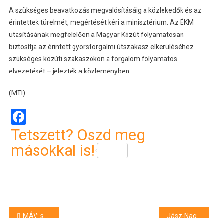
A szükséges beavatkozás megvalósításáig a közlekedők és az
érintettek türelmét, megértését kéri a minisztérium. Az ÉKM
utasításának megfelelően a Magyar Közút folyamatosan
biztosítja az érintett gyorsforgalmi útszakasz elkerüléséhez
szükséges közúti szakaszokon a forgalom folyamatos
elvezetését – jelezték a közleményben.
(MTI)
Facebook
Tetszett? Oszd meg
másokkal is!
Bejegyzés
MÁV: saját forrásokból is zajlanak a pályafelújítások
Jász-Nagykun-Szolnok vármegyében mérsékelték az afrikai sertéspestis kockázati besorolását