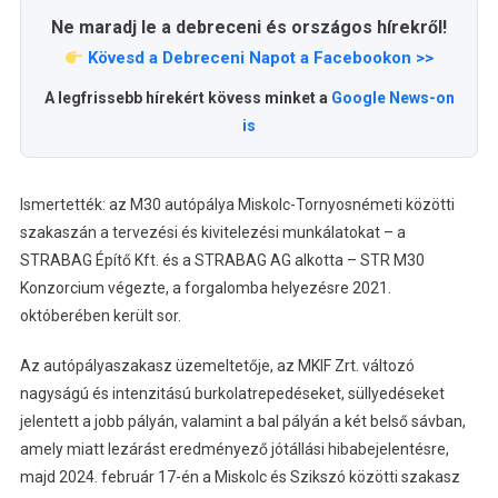
Ne maradj le a debreceni és országos hírekről!
Kövesd a Debreceni Napot a Facebookon >>
A legfrissebb hírekért kövess minket a
Google News-on
is
Ismertették: az M30 autópálya Miskolc-Tornyosnémeti közötti
szakaszán a tervezési és kivitelezési munkálatokat – a
STRABAG Építő Kft. és a STRABAG AG alkotta – STR M30
Konzorcium végezte, a forgalomba helyezésre 2021.
októberében került sor.
Az autópályaszakasz üzemeltetője, az MKIF Zrt. változó
nagyságú és intenzitású burkolatrepedéseket, süllyedéseket
jelentett a jobb pályán, valamint a bal pályán a két belső sávban,
amely miatt lezárást eredményező jótállási hibabejelentésre,
majd 2024. február 17-én a Miskolc és Szikszó közötti szakasz