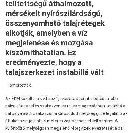
telítettségű áthalmozott,
mérsékelt nyírószilárdságú,
összenyomható talajrétegek
alkotják, amelyben a víz
megjelenése és mozgása
kiszámíthatatlan. Ez
eredményezte, hogy a
talajszerkezet instabillá vált
– ismertették.
Az ÉKM közölte: a kivitelező javaslata szerint a töltést a jobb
pálya alatt a teljes szakaszon és teljes magasságban, továbbá a
bal pálya alatti szakaszon a károsodott mélységig, de legalább az
úttükör szintje alatti 4 méteres vastagságig el kell bontani. A
különböző mélységben megjelenő rétegvizek elvezetését a bal