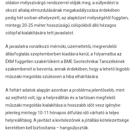
oldalon mélyszivárgó rendszerrel oldják meg, a süllyedést is
okozó altalaj elmozdulásának megakadályozása érdekében
pedig hét sorban elhelyezett, az alapkőzet mélységétől függően,
mintegy 20-25 méter hosszúságú cölöpökből álló hézagos
cölöpfal kialakítására tett javaslatot.
A javaslatra vonatkozó mérnöki, üzemeltetői, megrendelői
állásfoglalás szeptemberben kiadásra kerül, a folyamatba az
ÉKM független szakértőként a BME Geotechnikai Tanszékének
szakembereit is bevonta, annak érdekében, hogy a lehető legjobb
műszaki megoldás szülessen a hiba elhárítására.
A feltárt adatok alapján azonban a probléma jelentősebb, mint
az sejthető volt, így a helyreállítás és a tartósan megfelelő
műszaki megoldás kialakítása is hosszabb időt vesz igénybe:
jelenleg mintegy 10-11 hónapos átfutási idő várható a teljes
helyreállításig. A javítást a kivitelezőnek a jótállási kötelezettsége
keretében kell biztosítania – hangsúlyozták.