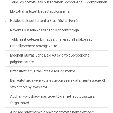
Tarló- és bozóttüzek pusztítanak Borsod-Abaúj-Zemplénban
Eloltották a tüzet Dédestapolcsánynál
Halálos baleset történt a 3-as főúton Forrón
Növekszik a talajközeli ózon koncentrációja
Több mint kétezer klimatizált helyiség áll a lakosság
rendelkezésére országszerte
Meghalt Gulyás János, aki 40 évig volt Borsodbóta
polgármestere
Biztosított a tűzifaellátás a téli időszakra
Benyújtották a vényköteles gyógyszerek áfamentességéről
szóló törvényjavaslatot
Auchan vöröshagymás tepertőkrémet hívott vissza a
forgalmazó
A hőség miatt Miskolc önkormányzata home office-t,