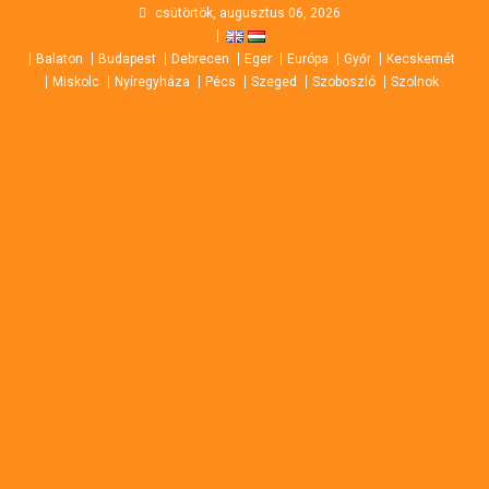
Skip
csütörtök, augusztus 06, 2026
to
Balaton
Budapest
Debrecen
Eger
Európa
Győr
Kecskemét
content
Miskolc
Nyíregyháza
Pécs
Szeged
Szoboszló
Szolnok